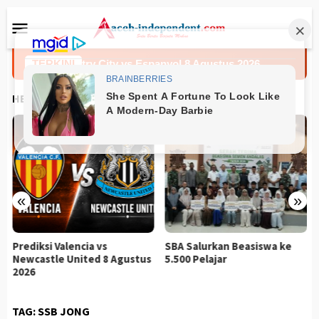
Loncat
Menu
ke
Mobile
konten
ediksi Coventry City vs Espanyol 8 Agustus 2026
TERKINI
Predik
HEADLINES
«
»
Prediksi Valencia vs
SBA Salurkan Beasiswa ke
Newcastle United 8 Agustus
5.500 Pelajar
2026
TAG:
SSB JONG