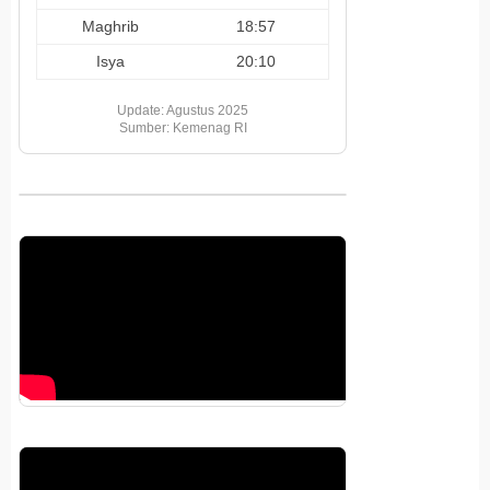
Maghrib
18:57
Isya
20:10
Update: Agustus 2025
Sumber: Kemenag RI
Pemutar
Video