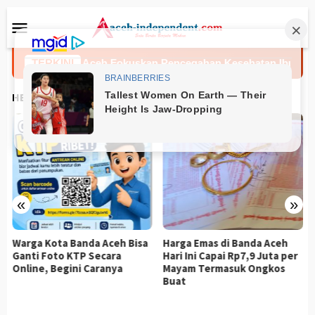
Loncat
Menu
ke
Mobile
konten
Dinkes Aceh Fokuskan Pencegahan Kesehatan Ibu dan Ana
TERKINI
HEADLINES
«
»
Warga Kota Banda Aceh Bisa
Harga Emas di Banda Aceh
Ganti Foto KTP Secara
Hari Ini Capai Rp7,9 Juta per
Online, Begini Caranya
Mayam Termasuk Ongkos
Buat