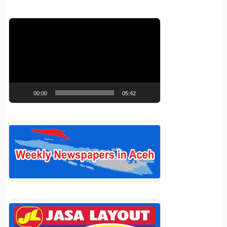
Pemutar
Video
00:00
05:42