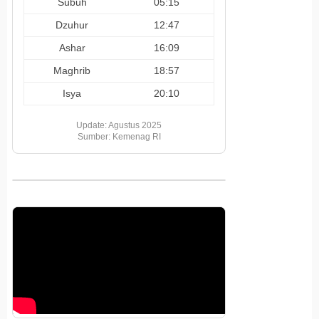
Subuh
05:15
Dzuhur
12:47
Ashar
16:09
Maghrib
18:57
Isya
20:10
Update: Agustus 2025
Sumber: Kemenag RI