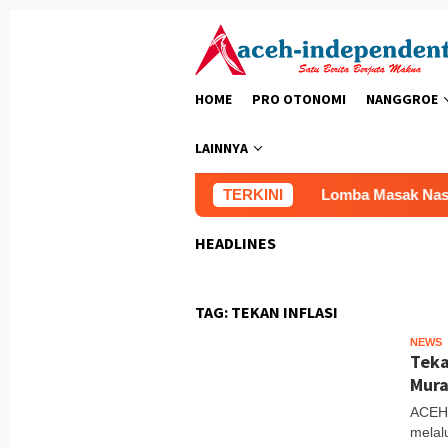
Loncat
ke
konten
HOME
PRO OTONOMI
NANGGROE
LAINNYA
riliunan Dana Bencana Kementan
TERKINI
Lomba Masak Nasi Gore
HEADLINES
TAG:
TEKAN INFLASI
NEWS
T
Teka
Mura
ACEH 
melal