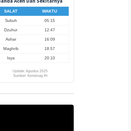
Banda Aceh Dan Sekitarnya
 Dakwah Jumatan di
FIFA Peringatkan Adanya
BPJS Ke
Aceh Ajak Masyarakat
Upaya Terkoordinasi untuk
Gagal Ba
SALAT
WAKTU
atkan Keimanan dan
Goyang Kepemimpinan
Minta P
eluarga
Gianni Infantino
Serius
Subuh
05:15
Dzuhur
12:47
Ashar
16:09
Maghrib
18:57
Isya
20:10
Update: Agustus 2025
Sumber: Kemenag RI