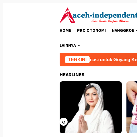
Loncat
ke
konten
HOME
PRO OTONOMI
NANGGROE
LAINNYA
eringatkan Adanya Upaya Terkoordinasi untuk Goyang Kepemimp
TERKINI
HEADLINES
«