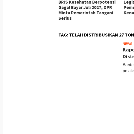
A Peringatkan Adanya
BPJS Kesehatan Berpotensi
Legi
ya Terkoordinasi untuk
Gagal Bayar Juli 2027, DPR
Peme
yang Kepemimpinan
Minta Pemerintah Tangani
Kena
nni Infantino
Serius
TAG:
TELAH DISTRIBUSIKAN 27 TO
NEWS
T
Kapo
Dist
Bante
pelak