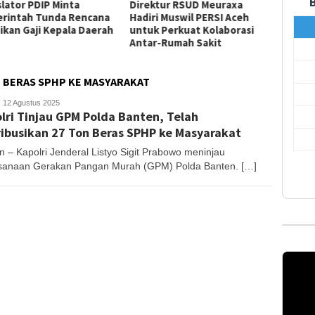
slator PDIP Minta
Direktur RSUD Meuraxa
Kajian
rintah Tunda Rencana
Hadiri Muswil PERSI Aceh
Banda 
ikan Gaji Kepala Daerah
untuk Perkuat Kolaborasi
Tingk
Antar-Rumah Sakit
Jaga K
N BERAS SPHP KE MASYARAKAT
anjong
12 Agustus 2025
lri Tinjau GPM Polda Banten, Telah
ribusikan 27 Ton Beras SPHP ke Masyarakat
n – Kapolri Jenderal Listyo Sigit Prabowo meninjau
sanaan Gerakan Pangan Murah (GPM) Polda Banten. […]