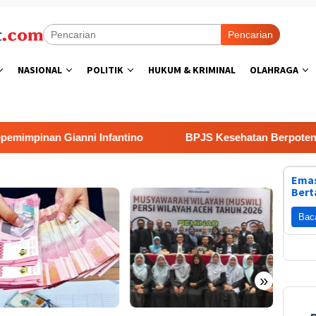
Pencarian
NASIONAL
POLITIK
HUKUM & KRIMINAL
OLAHRAGA
inan Gianni Infantino
BPJS Kesehatan Berpotensi Gagal
Emas
Bert
Bac
»