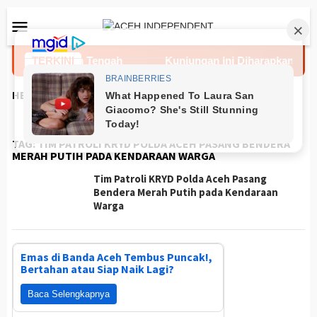
Loncat
Menu
ke
Mobile
konten
 RI Tinjau Aceh Tengah
TERKINI
Kunjungan Ini Diharapkan Perc
HEADLINES
TAG:
TIM PATROLI KRYD POLDA ACEH PASANG BENDERA
MERAH PUTIH PADA KENDARAAN WARGA
Tim Patroli KRYD Polda Aceh Pasang
Bendera Merah Putih pada Kendaraan
Warga
Emas di Banda Aceh Tembus Puncak!,
Bertahan atau Siap Naik Lagi?
Baca Selengkapnya