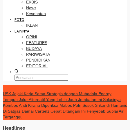
EKBIS
News
Kesehatan
FOTO
IKLAN
LAINNYA
OPINI
FEATURES
BUDAYA
PARIWISATA
PENDIDIKAN
EDITORIAL
TERKINI
USK Jajaki Kerja Sama Strategis dengan Mubadala Energy
Tempuh Jalur Alternatif Yang Lebih Jauh Jembatan Ini Solusinya
Kombes Andi Kirana Diperiksa Mabes Polri
Sosok Srikandi Humanis
Di Satgas Damai Cartenz
Cepat Ditangani Ini Penyebab Suplai Air
Terganggu
Headlines