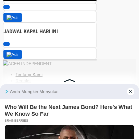
JADWAL KAPAL HARI INI
Tentang Kami
Redaksi
Kode Etik
Pedoman Media Siber
Disclaimer
Kebijakan Privasi
Jaringan Social
Facebook
Instagram