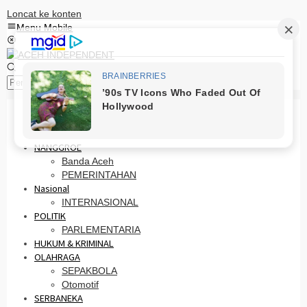
Loncat ke konten
Menu Mobile
Pencarian
HOME
PRO OTONOMI
NANGGROE
Banda Aceh
PEMERINTAHAN
Nasional
INTERNASIONAL
POLITIK
PARLEMENTARIA
HUKUM & KRIMINAL
OLAHRAGA
SEPAKBOLA
Otomotif
SERBANEKA