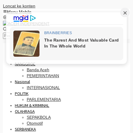
Loncat ke konten
Menu Mobile
Pencarian
HOME
PRO OTONOMI
NANGGROE
Banda Aceh
PEMERINTAHAN
Nasional
INTERNASIONAL
POLITIK
PARLEMENTARIA
HUKUM & KRIMINAL
OLAHRAGA
SEPAKBOLA
Otomotif
SERBANEKA