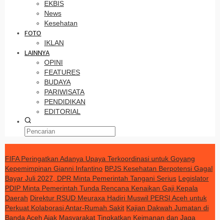
EKBIS
News
Kesehatan
FOTO
IKLAN
LAINNYA
OPINI
FEATURES
BUDAYA
PARIWISATA
PENDIDIKAN
EDITORIAL
TERKINI
FIFA Peringatkan Adanya Upaya Terkoordinasi untuk Goyang
Kepemimpinan Gianni Infantino
BPJS Kesehatan Berpotensi Gagal
Bayar Juli 2027, DPR Minta Pemerintah Tangani Serius
Legislator
PDIP Minta Pemerintah Tunda Rencana Kenaikan Gaji Kepala
Daerah
Direktur RSUD Meuraxa Hadiri Muswil PERSI Aceh untuk
Perkuat Kolaborasi Antar-Rumah Sakit
Kajian Dakwah Jumatan di
Banda Aceh Ajak Masyarakat Tingkatkan Keimanan dan Jaga