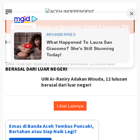
Loncat
Menu
ke
Mobile
konten
Prediksi Valencia vs Newcastle United 8 Agustus 2026
TERKINI
HEADLINES
TAG:
UIN AR-RANIRY ADAKAN WISUDA 12 LULUSAN
BERASAL DARI LUAR NEGERI
UIN Ar-Raniry Adakan Wisuda, 12 lulusan
berasal dari luar negeri
Lihat Lainnya
Emas di Banda Aceh Tembus Puncak!,
Bertahan atau Siap Naik Lagi?