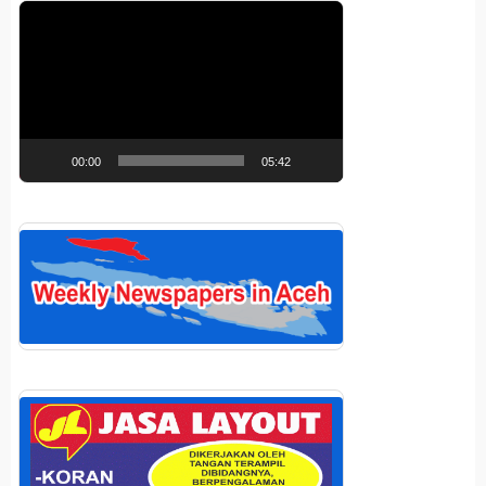
Pemutar
Video
00:00
05:42