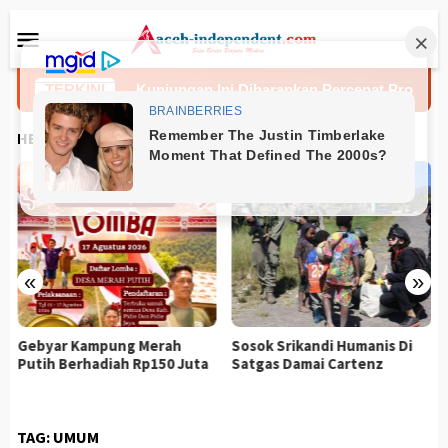
Loncat
Menu
ke
Mobile
konten
 Tengah
TERKINI
Kunjungan Ini Diharapkan Percepat Proses Re
HEADLINES
«
»
Gebyar Kampung Merah
Sosok Srikandi Humanis Di
Putih Berhadiah Rp150 Juta
Satgas Damai Cartenz
TAG:
UMUM