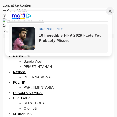
Loncat ke konten
Menu Mobile
Pencarian
HOME
PRO OTONOMI
NANGGROE
Banda Aceh
PEMERINTAHAN
Nasional
INTERNASIONAL
POLITIK
PARLEMENTARIA
HUKUM & KRIMINAL
OLAHRAGA
SEPAKBOLA
Otomotif
SERBANEKA