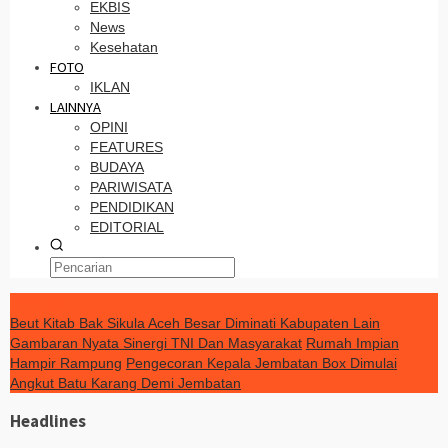
EKBIS
News
Kesehatan
FOTO
IKLAN
LAINNYA
OPINI
FEATURES
BUDAYA
PARIWISATA
PENDIDIKAN
EDITORIAL
TERKINI
Beut Kitab Bak Sikula Aceh Besar Diminati Kabupaten Lain
Gambaran Nyata Sinergi TNI Dan Masyarakat
Rumah Impian
Hampir Rampung
Pengecoran Kepala Jembatan Box Dimulai
Angkut Batu Karang Demi Jembatan
Headlines