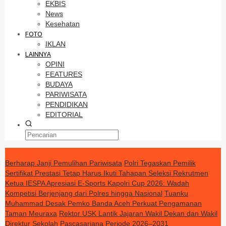
EKBIS
News
Kesehatan
FOTO
IKLAN
LAINNYA
OPINI
FEATURES
BUDAYA
PARIWISATA
PENDIDIKAN
EDITORIAL
TERKINI
Berharap Janji Pemulihan Pariwisata
Polri Tegaskan Pemilik
Sertifikat Prestasi Tetap Harus Ikuti Tahapan Seleksi Rekrutmen
Ketua IESPA Apresiasi E-Sports Kapolri Cup 2026: Wadah
Kompetisi Berjenjang dari Polres hingga Nasional
Tuanku
Muhammad Desak Pemko Banda Aceh Perkuat Pengamanan
Taman Meuraxa
Rektor USK Lantik Jajaran Wakil Dekan dan Wakil
Direktur Sekolah Pascasarjana Periode 2026–2031