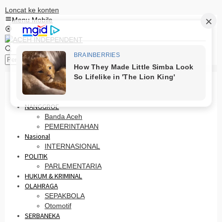
Loncat ke konten
Menu Mobile
Pencarian
HOME
PRO OTONOMI
NANGGROE
Banda Aceh
PEMERINTAHAN
Nasional
INTERNASIONAL
POLITIK
PARLEMENTARIA
HUKUM & KRIMINAL
OLAHRAGA
SEPAKBOLA
Otomotif
SERBANEKA