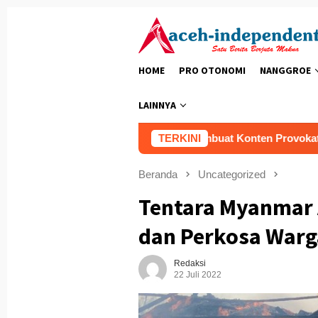
Loncat
ke
konten
HOME
PRO OTONOMI
NANGGROE
LAINNYA
Polri Tindak Tegas Pembuat Konten Provokatif di Medsos
TERKINI
Beranda
Uncategorized
Tentara Myanmar 
dan Perkosa Warga
Redaksi
22 Juli 2022