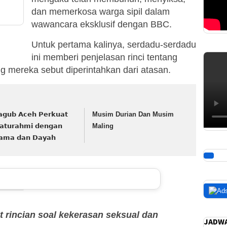
dan memerkosa warga sipil dalam
wawancara eksklusif dengan BBC.
Untuk pertama kalinya, serdadu-serdadu
ini memberi penjelasan rinci tentang
 mereka sebut diperintahkan dari atasan.
𝗴𝘂𝗯 𝗔𝗰𝗲𝗵 𝗣𝗲𝗿𝗸𝘂𝗮𝘁
Musim Durian Dan Musim
𝗹𝗮𝘁𝘂𝗿𝗮𝗵𝗺𝗶 𝗱𝗲𝗻𝗴𝗮𝗻
Maling
𝗮𝗺𝗮 𝗱𝗮𝗻 𝗗𝗮𝘆𝗮𝗵
t rincian soal kekerasan seksual dan
JADWA