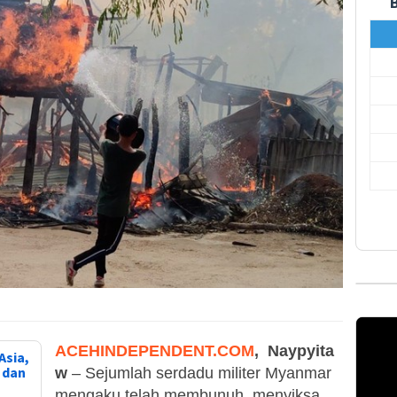
ACEHINDEPENDENT.COM
,
Naypyita
Asia,
, dan
w
– Sejumlah serdadu militer Myanmar
mengaku telah membunuh, menyiksa,