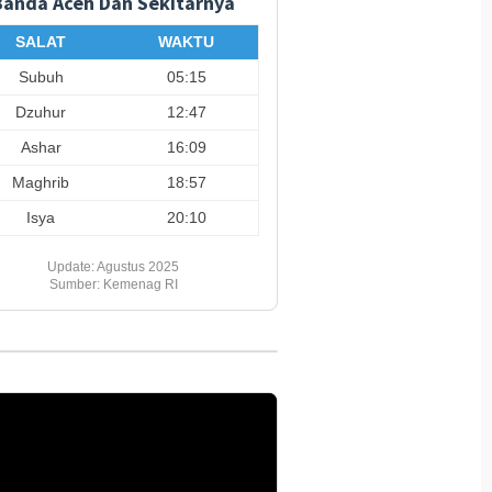
Banda Aceh Dan Sekitarnya
SALAT
WAKTU
Subuh
05:15
Dzuhur
12:47
Ashar
16:09
Maghrib
18:57
Isya
20:10
Update: Agustus 2025
Sumber: Kemenag RI