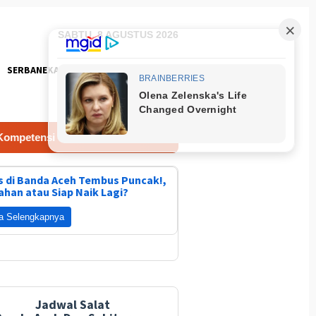
SABTU, 8 AGUSTUS 2026
SERBANEKA
FOTO
erja Konstruksi Melalui Sertifikasi
Kecamatan Kuta Ba
 di Banda Aceh Tembus Puncak!,
ahan atau Siap Naik Lagi?
a Selengkapnya
Jadwal Salat