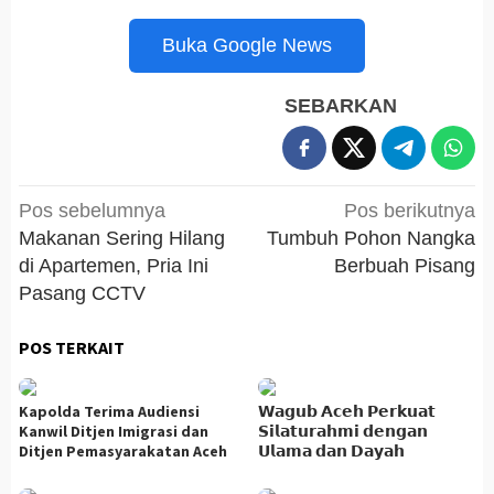
Buka Google News
SEBARKAN
Navigasi
Pos sebelumnya
Pos berikutnya
pos
Makanan Sering Hilang
Tumbuh Pohon Nangka
di Apartemen, Pria Ini
Berbuah Pisang
Pasang CCTV
POS TERKAIT
Kapolda Terima Audiensi
𝗪𝗮𝗴𝘂𝗯 𝗔𝗰𝗲𝗵 𝗣𝗲𝗿𝗸𝘂𝗮𝘁
Kanwil Ditjen Imigrasi dan
𝗦𝗶𝗹𝗮𝘁𝘂𝗿𝗮𝗵𝗺𝗶 𝗱𝗲𝗻𝗴𝗮𝗻
Ditjen Pemasyarakatan Aceh
𝗨𝗹𝗮𝗺𝗮 𝗱𝗮𝗻 𝗗𝗮𝘆𝗮𝗵