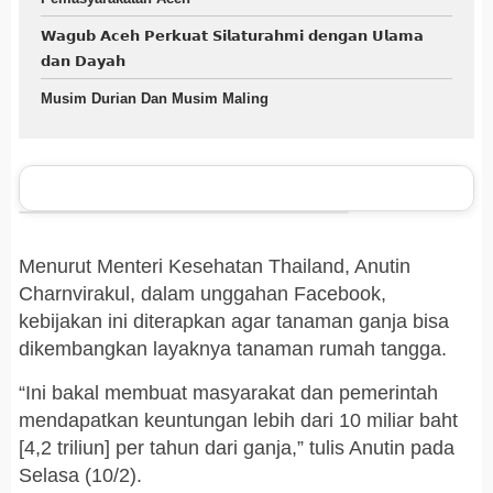
𝗪𝗮𝗴𝘂𝗯 𝗔𝗰𝗲𝗵 𝗣𝗲𝗿𝗸𝘂𝗮𝘁 𝗦𝗶𝗹𝗮𝘁𝘂𝗿𝗮𝗵𝗺𝗶 𝗱𝗲𝗻𝗴𝗮𝗻 𝗨𝗹𝗮𝗺𝗮
𝗱𝗮𝗻 𝗗𝗮𝘆𝗮𝗵
Musim Durian Dan Musim Maling
Menurut Menteri Kesehatan Thailand, Anutin
Charnvirakul, dalam unggahan Facebook,
kebijakan ini diterapkan agar tanaman ganja bisa
dikembangkan layaknya tanaman rumah tangga.
“Ini bakal membuat masyarakat dan pemerintah
mendapatkan keuntungan lebih dari 10 miliar baht
[4,2 triliun] per tahun dari ganja,” tulis Anutin pada
Selasa (10/2).