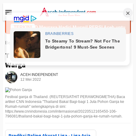
Loncat
Menu
ke
Mobile
konten
rektur RSUD Meuraxa Hadiri Muswil PERSI Aceh untuk Perkuat 
TERKINI
Beranda
Uncategorized
Thailand Bagi 1 Juta Pohon Ganja ke
Warga
ACEH INDEPENDENT
12 Mei 2022
Festival ganja di Thailand. (REUTERS/ATHIT PERAWONGMETHA) Baca
artikel CNN Indonesia "Thailand Bakal Bagi-bagi 1 Juta Pohon Ganja ke
Rumah-rumah" selengkapnya di sini:
https://www.cnnindonesia.com/internasional/20220512165450-106-
796081/thailand-bakal-bagi-bagi-1-juta-pohon-ganja-ke-rumah-rumah.
Prediksi Paling Akurat Liga - Liga Asia,