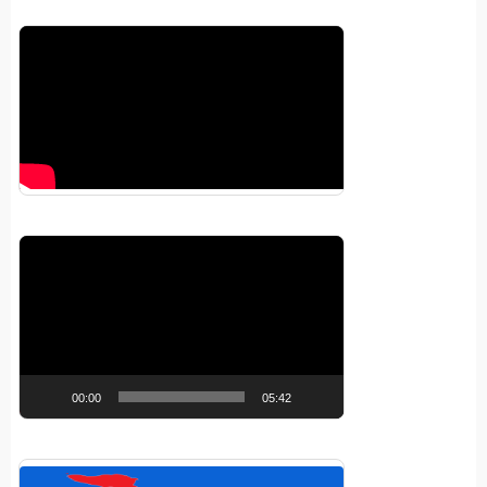
Pemutar
Video
00:00
05:42