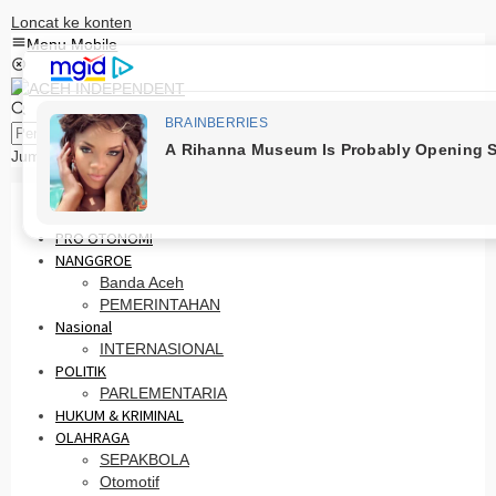
Loncat ke konten
Menu Mobile
Pencarian
Jumat, 7 Agustus 2026
HOME
PRO OTONOMI
NANGGROE
Banda Aceh
PEMERINTAHAN
Nasional
INTERNASIONAL
POLITIK
PARLEMENTARIA
HUKUM & KRIMINAL
OLAHRAGA
SEPAKBOLA
Otomotif