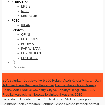
SERBANEKA
EKBIS
News
Kesehatan
FOTO
IKLAN
LAINNYA
OPINI
FEATURES
BUDAYA
PARIWISATA
PENDIDIKAN
EDITORIAL
TERKINI
SBA Salurkan Beasiswa ke 5.500 Pelajar
Aceh Kelola Miliaran Dari
Triliunan Dana Bencana Kementan
Lomba Masak Nasi Goreng
Polda Aceh
Prediksi Coventry City vs Espanyol 8 Agustus 2026
Prediksi Valencia vs Newcastle United 8 Agustus 2026
Beranda
Uncategorized
TNI AD dan VRA rampungkan
Pembangunan Jembatan Gantung , Akses warga kembali normal