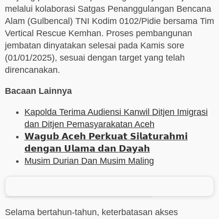
melalui kolaborasi Satgas Penanggulangan Bencana
Alam (Gulbencal) TNI Kodim 0102/Pidie bersama Tim
Vertical Rescue Kemhan. Proses pembangunan
jembatan dinyatakan selesai pada Kamis sore
(01/01/2025), sesuai dengan target yang telah
direncanakan.
Bacaan Lainnya
Kapolda Terima Audiensi Kanwil Ditjen Imigrasi
dan Ditjen Pemasyarakatan Aceh
𝗪𝗮𝗴𝘂𝗯 𝗔𝗰𝗲𝗵 𝗣𝗲𝗿𝗸𝘂𝗮𝘁 𝗦𝗶𝗹𝗮𝘁𝘂𝗿𝗮𝗵𝗺𝗶
𝗱𝗲𝗻𝗴𝗮𝗻 𝗨𝗹𝗮𝗺𝗮 𝗱𝗮𝗻 𝗗𝗮𝘆𝗮𝗵
Musim Durian Dan Musim Maling
Selama bertahun-tahun, keterbatasan akses