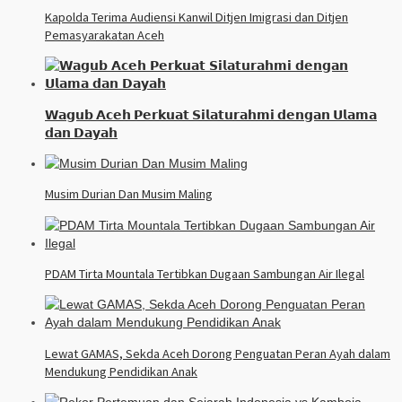
Kapolda Terima Audiensi Kanwil Ditjen Imigrasi dan Ditjen
Pemasyarakatan Aceh
𝗪𝗮𝗴𝘂𝗯 𝗔𝗰𝗲𝗵 𝗣𝗲𝗿𝗸𝘂𝗮𝘁 𝗦𝗶𝗹𝗮𝘁𝘂𝗿𝗮𝗵𝗺𝗶 𝗱𝗲𝗻𝗴𝗮𝗻 𝗨𝗹𝗮𝗺𝗮
𝗱𝗮𝗻 𝗗𝗮𝘆𝗮𝗵
Musim Durian Dan Musim Maling
PDAM Tirta Mountala Tertibkan Dugaan Sambungan Air Ilegal
Lewat GAMAS, Sekda Aceh Dorong Penguatan Peran Ayah dalam
Mendukung Pendidikan Anak