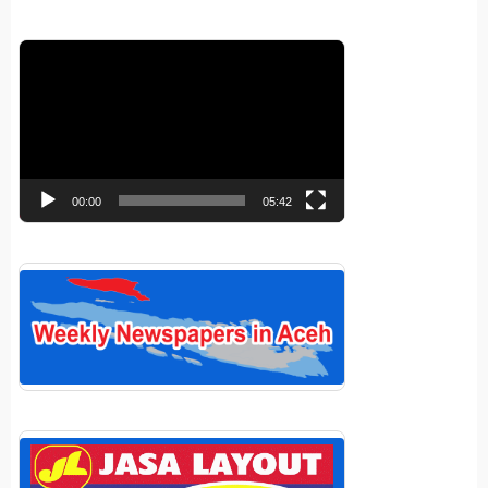
Pemutar
Video
00:00
05:42