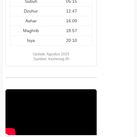
Subuh
05:15
Dzuhur
12:47
Ashar
16:09
Maghrib
18:57
Isya
20:10
Update: Agustus 2025
Sumber: Kemenag RI