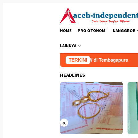
Loncat
ke
konten
HOME
PRO OTONOMI
NANGGROE
LAINNYA
enegakan Hukum terhadap DPO GW di Tembagapura
TERKINI
Huta
HEADLINES
«