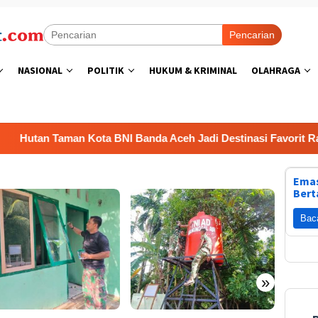
Pencarian
NASIONAL
POLITIK
HUKUM & KRIMINAL
OLAHRAGA
n Taman Kota BNI Banda Aceh Jadi Destinasi Favorit Ramah Kel
Emas
Bert
Bac
»