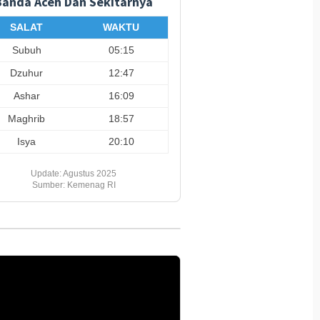
Banda Aceh Dan Sekitarnya
abungan Operasi Damai
Hutan Taman Kota BNI Banda
Harga E
nz Lakukan Penegakan
Aceh Jadi Destinasi Favorit
Hari Ini
SALAT
WAKTU
 terhadap DPO GW di
Ramah Keluarga dan Gratis
Mayam 
gapura
Buat
Subuh
05:15
Dzuhur
12:47
Ashar
16:09
Maghrib
18:57
Isya
20:10
Update: Agustus 2025
Sumber: Kemenag RI