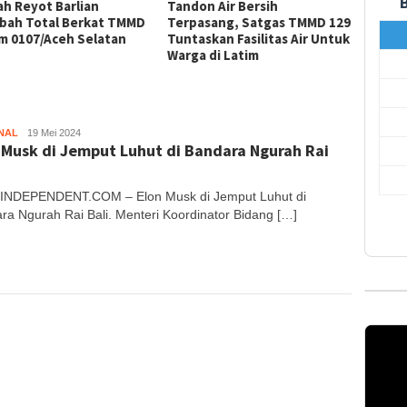
h Reyot Barlian
Tandon Air Bersih
Tim G
bah Total Berkat TMMD
Terpasang, Satgas TMMD 129
Carte
m 0107/Aceh Selatan
Tuntaskan Fasilitas Air Untuk
Hukum
Warga di Latim
Temba
NAL
Aceh
19 Mei 2024
 Musk di Jemput Luhut di Bandara Ngurah Rai
Independent
NDEPENDENT.COM – Elon Musk di Jemput Luhut di
ra Ngurah Rai Bali. Menteri Koordinator Bidang […]