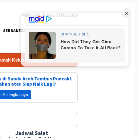
MINGGU, 9 AGUSTUS 2026
SERBANEKA
FOTO
uarga dan Gratis
Harga Emas di Banda Aceh Hari Ini C
 di Banda Aceh Tembus Puncak!,
ahan atau Siap Naik Lagi?
a Selengkapnya
Jadwal Salat