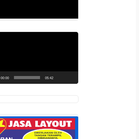
r
00:00
05:42