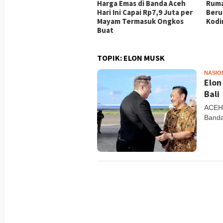
an Taman Kota BNI Banda
Harga Emas di Banda Aceh
Ruma
h Jadi Destinasi Favorit
Hari Ini Capai Rp7,9 Juta per
Beru
ah Keluarga dan Gratis
Mayam Termasuk Ongkos
Kodi
Buat
TOPIK:
ELON MUSK
NASIO
Elon
Bali
ACEHI
Banda