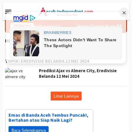
Loncat
Menu
ke
Mobile
konten
p DPO GW di Tembagapura
TERKINI
Hutan Taman Kota BNI Banda 
HEADLINES
TOPIK:
EREDIVISIE BELANDA 12 MEI 2024
Prediksi Ajax vs Almere City, Eredivisie
Belanda 12 Mei 2024
Lihat Lainnya
Emas di Banda Aceh Tembus Puncak!,
Bertahan atau Siap Naik Lagi?
Baca Selengkapnya