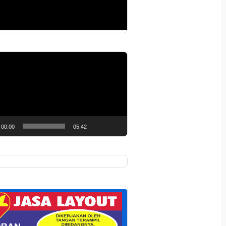
r
00:00
05:42