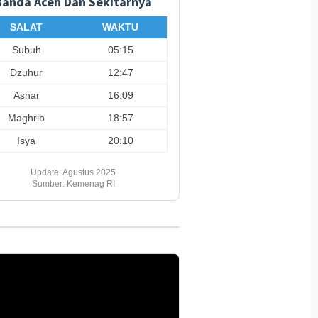
Banda Aceh Dan Sekitarnya
n Tiga Unit
Kunjungan Ini Diharapkan
Gebyar
pter Wapres RI Tinjau
Percepat Proses Rehab
Putih B
SALAT
WAKTU
Tengah
Rekon
Subuh
05:15
Dzuhur
12:47
Ashar
16:09
Maghrib
18:57
Isya
20:10
Update: Agustus 2025
Sumber: Kemenag RI