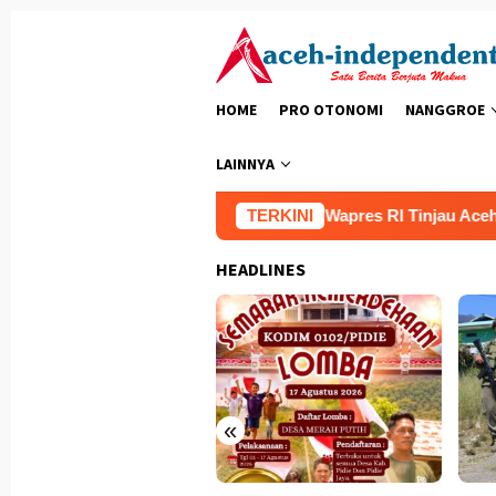
Loncat
ke
konten
HOME
PRO OTONOMI
NANGGROE
LAINNYA
Gunakan Tiga Unit Helikopter Wapres RI Tinjau Aceh Ten
TERKINI
HEADLINES
«