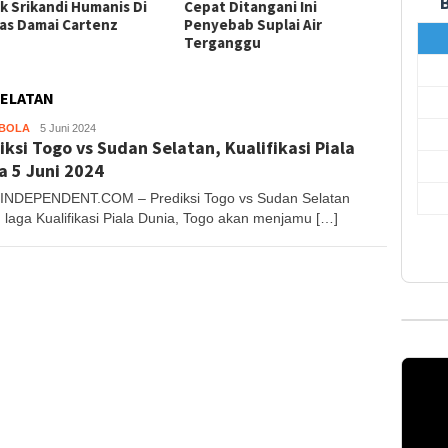
k Srikandi Humanis Di
Cepat Ditangani Ini
Gunaka
as Damai Cartenz
Penyebab Suplai Air
Heliko
Terganggu
Aceh 
SELATAN
BOLA
Aceh
5 Juni 2024
iksi Togo vs Sudan Selatan, Kualifikasi Piala
Independent
a 5 Juni 2024
NDEPENDENT.COM – Prediksi Togo vs Sudan Selatan
 laga Kualifikasi Piala Dunia, Togo akan menjamu […]