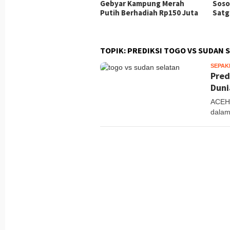
jungan Ini Diharapkan
Gebyar Kampung Merah
Soso
cepat Proses Rehab
Putih Berhadiah Rp150 Juta
Satg
kon
TOPIK:
PREDIKSI TOGO VS SUDAN 
SEPAK
Pred
Duni
ACEHI
dalam