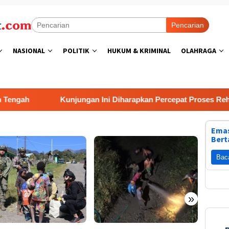
Pencarian
NASIONAL
POLITIK
HUKUM & KRIMINAL
OLAHRAGA
gah
Kunjungan Ini Diharapkan Percepat Proses Rehab R
Emas
Bert
Bac
»