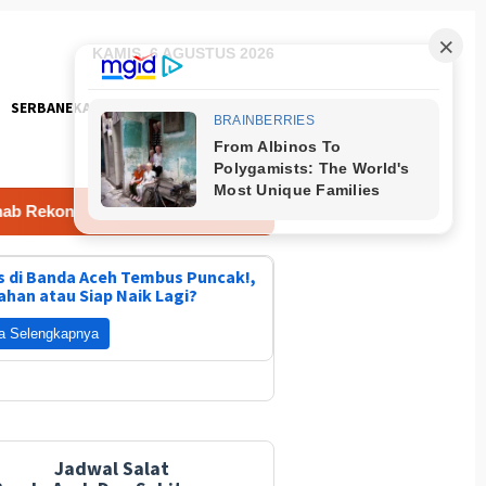
KAMIS, 6 AGUSTUS 2026
SERBANEKA
FOTO
ekon
Gebyar Kampung Merah Putih Berhadiah Rp150 Ju
 di Banda Aceh Tembus Puncak!,
ahan atau Siap Naik Lagi?
a Selengkapnya
Jadwal Salat