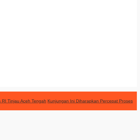
 RI Tinjau Aceh Tengah
Kunjungan Ini Diharapkan Percepat Proses