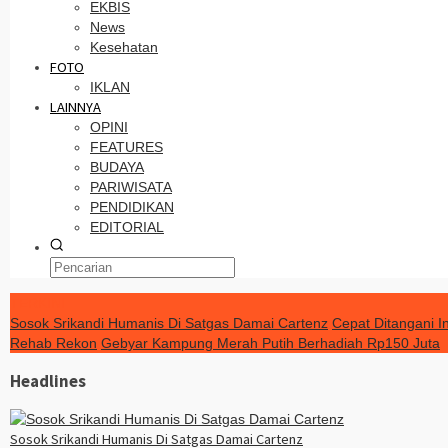
EKBIS
News
Kesehatan
FOTO
IKLAN
LAINNYA
OPINI
FEATURES
BUDAYA
PARIWISATA
PENDIDIKAN
EDITORIAL
TERKINI
Sosok Srikandi Humanis Di Satgas Damai Cartenz
Cepat Ditangani I
Rehab Rekon
Gebyar Kampung Merah Putih Berhadiah Rp150 Juta
Headlines
Sosok Srikandi Humanis Di Satgas Damai Cartenz