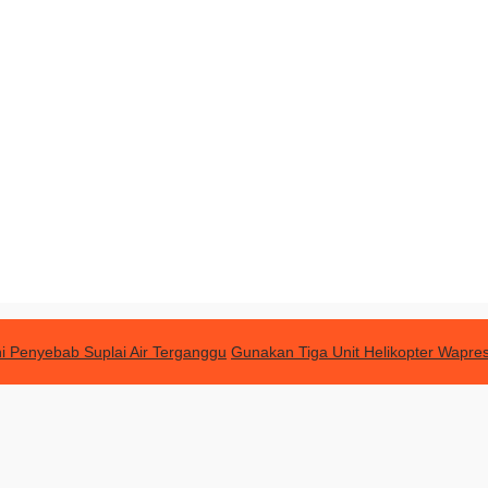
ni Penyebab Suplai Air Terganggu
Gunakan Tiga Unit Helikopter Wapres