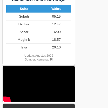
Salat
Waktu
Subuh
05:15
Dzuhur
12:47
Ashar
16:09
Maghrib
18:57
Isya
20:10
Update: Agustus 2025
Sumber: Kemenag RI