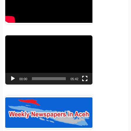
Pemutar
Video
00:00
05:42