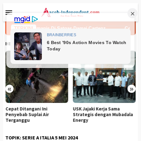
Loncat
Menu
ke
Mobile
konten
 Srikandi Humanis Di Satgas Damai Cartenz
TERKINI
Cepat Dita
HEADLINES
«
»
Cepat Ditangani Ini
USK Jajaki Kerja Sama
T
Penyebab Suplai Air
Strategis dengan Mubadala
Y
Terganggu
Energy
I
TOPIK:
SERIE A ITALIA 5 MEI 2024