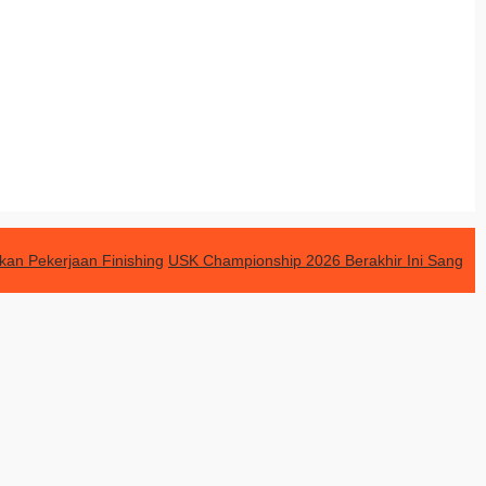
an Pekerjaan Finishing
USK Championship 2026 Berakhir Ini Sang