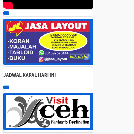
00:00
00:00
05:42
Gunakan Anak Panah Atas/Bawah untuk menaikkan atau menurunkan 
JADWAL KAPAL HARI INI