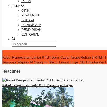
IKLAN
LAINNYA
OPINI
FEATURES
BUDAYA
PARIWISATA
PENDIDIKAN
EDITORIAL
TERKINI
Kebut Pengecoran Lantai RTLH Demi Capai Target
Rehab 5 RTLH TM
Juaranya
Wapres RI Siang Ini Tiba di Lumut Linge
SBI Prioritaskan
Headlines
Kebut Pengecoran Lantai RTLH Demi Capai Target