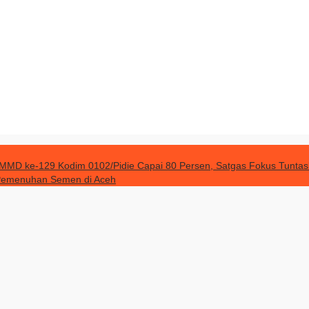
MD ke-129 Kodim 0102/Pidie Capai 80 Persen, Satgas Fokus Tuntask
 Pemenuhan Semen di Aceh