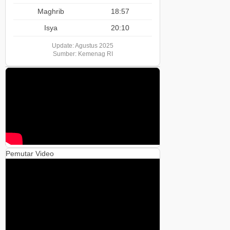
Maghrib
18:57
Isya
20:10
Update: Agustus 2025
Sumber: Kemenag RI
Pemutar Video