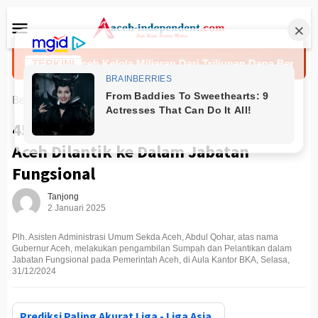
Loncat
Menu
ke
Mobile
konten
jar
TERKINI
Aceh Kelola Miliaran Dari Triliunan Dana Bencana K
Beranda
PEMERINTAHAN
45 Pejabat di Lingkungan Pemerintah
Aceh Dilantik ke Dalam Jabatan
Fungsional
Tanjong
2 Januari 2025
Plh. Asisten Administrasi Umum Sekda Aceh, Abdul Qohar, atas nama
Gubernur Aceh, melakukan pengambilan Sumpah dan Pelantikan dalam
Jabatan Fungsional pada Pemerintah Aceh, di Aula Kantor BKA, Selasa,
31/12/2024
Prediksi Paling Akurat Liga - Liga Asia,