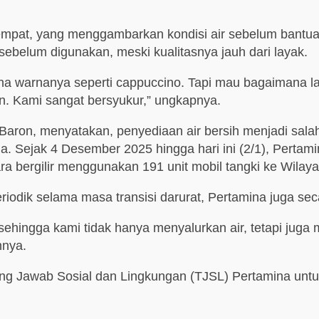
mpat, yang menggambarkan kondisi air sebelum bantuan
sebelum digunakan, meski kualitasnya jauh dari layak.
rena warnanya seperti cappuccino. Tapi mau bagaimana lag
n. Kami sangat bersyukur,” ungkapnya.
on, menyatakan, penyediaan air bersih menjadi salah s
jak 4 Desember 2025 hingga hari ini (2/1), Pertamina t
ra bergilir menggunakan 191 unit mobil tangki ke Wilay
periodik selama masa transisi darurat, Pertamina juga 
sehingga kami tidak hanya menyalurkan air, tetapi jug
hnya.
ggung Jawab Sosial dan Lingkungan (TJSL) Pertamina u