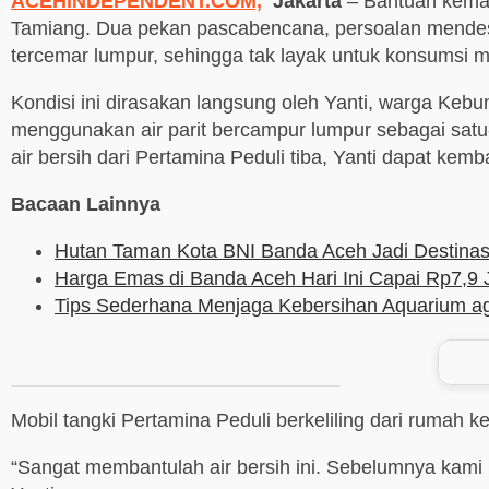
ACEHINDEPENDENT.COM,
Jakarta
– Bantuan keman
Tamiang. Dua pekan pascabencana, persoalan mendesa
tercemar lumpur, sehingga tak layak untuk konsumsi 
Kondisi ini dirasakan langsung oleh Yanti, warga Ke
menggunakan air parit bercampur lumpur sebagai satu-
air bersih dari Pertamina Peduli tiba, Yanti dapat kemba
Bacaan Lainnya
Hutan Taman Kota BNI Banda Aceh Jadi Destinasi
Harga Emas di Banda Aceh Hari Ini Capai Rp7,9
Tips Sederhana Menjaga Kebersihan Aquarium aga
Mobil tangki Pertamina Peduli berkeliling dari ruma
“Sangat membantulah air bersih ini. Sebelumnya kami pa