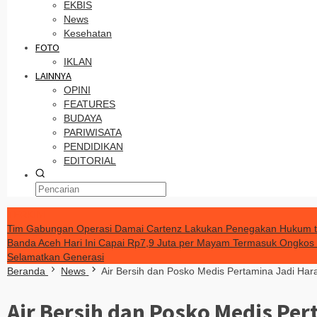
EKBIS
News
Kesehatan
FOTO
IKLAN
LAINNYA
OPINI
FEATURES
BUDAYA
PARIWISATA
PENDIDIKAN
EDITORIAL
TERKINI
Tim Gabungan Operasi Damai Cartenz Lakukan Penegakan Hukum 
Banda Aceh Hari Ini Capai Rp7,9 Juta per Mayam Termasuk Ongkos
Selamatkan Generasi
Beranda
News
Air Bersih dan Posko Medis Pertamina Jadi Ha
Air Bersih dan Posko Medis Pe