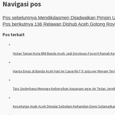
Navigasi pos
Pos sebelumnya
Mendikdasmen Dijadwalkan Pimpin U
Pos berikutnya
136 Relawan Dishub Aceh Gotong Royo
Pos terkait
Hutan Taman Kota BNI Banda Aceh Jadi Destinasi Favorit Ramah Ke
Harga Emas di Banda Aceh Hari Ini Capai Rp7,9 Juta per Mayam T
Tips Sederhana Menjaga Kebersihan Aquarium agar Air Tetap Jerni
Kesehatan Anak Aceh Dimulai Sebelum Kehamilan Demi Selamatka