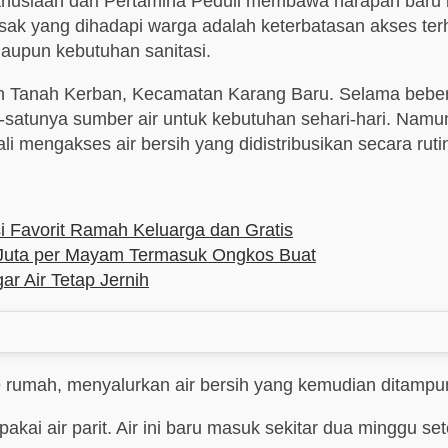
usiaan dari Pertamina Peduli membawa harapan baru b
k yang dihadapi warga adalah keterbatasan akses terha
maupun kebutuhan sanitasi.
bun Tanah Kerban, Kecamatan Karang Baru. Selama beber
satunya sumber air untuk kebutuhan sehari-hari. Namun 
li mengakses air bersih yang didistribusikan secara rutin
 Favorit Ramah Keluarga dan Gratis
 Juta per Mayam Termasuk Ongkos Buat
r Air Tetap Jernih
h ke rumah, menyalurkan air bersih yang kemudian dita
kai air parit. Air ini baru masuk sekitar dua minggu set