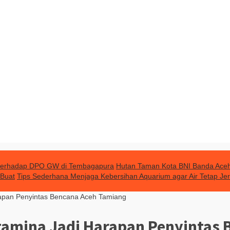
terhadap DPO GW di Tembagapura
Hutan Taman Kota BNI Banda Aceh 
 Buat
Tips Sederhana Menjaga Kebersihan Aquarium agar Air Tetap Jer
rapan Penyintas Bencana Aceh Tamiang
rtamina Jadi Harapan Penyintas