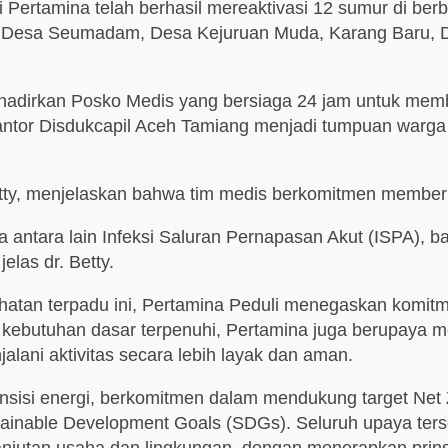
 Pertamina telah berhasil mereaktivasi 12 sumur di berb
g, Desa Seumadam, Desa Kejuruan Muda, Karang Baru, 
nghadirkan Posko Medis yang bersiaga 24 jam untuk mem
ntor Disdukcapil Aceh Tamiang menjadi tumpuan warga 
Betty, menjelaskan bahwa tim medis berkomitmen membe
ntara lain Infeksi Saluran Pernapasan Akut (ISPA), batu
elas dr. Betty.
ehatan terpadu ini, Pertamina Peduli menegaskan komitm
kebutuhan dasar terpenuhi, Pertamina juga berupaya m
lani aktivitas secara lebih layak dan aman.
ansisi energi, berkomitmen dalam mendukung target Net
inable Development Goals (SDGs). Seluruh upaya terse