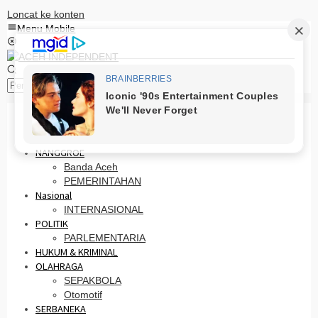
Loncat ke konten
Menu Mobile
Pencarian
HOME
PRO OTONOMI
NANGGROE
Banda Aceh
PEMERINTAHAN
Nasional
INTERNASIONAL
POLITIK
PARLEMENTARIA
HUKUM & KRIMINAL
OLAHRAGA
SEPAKBOLA
Otomotif
SERBANEKA