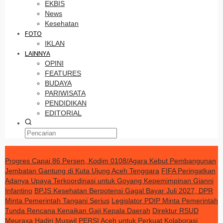
EKBIS
News
Kesehatan
FOTO
IKLAN
LAINNYA
OPINI
FEATURES
BUDAYA
PARIWISATA
PENDIDIKAN
EDITORIAL
TERKINI
Progres Capai 86 Persen, Kodim 0108/Agara Kebut Pembangunan
Jembatan Gantung di Kuta Ujung Aceh Tenggara
FIFA Peringatkan
Adanya Upaya Terkoordinasi untuk Goyang Kepemimpinan Gianni
Infantino
BPJS Kesehatan Berpotensi Gagal Bayar Juli 2027, DPR
Minta Pemerintah Tangani Serius
Legislator PDIP Minta Pemerintah
Tunda Rencana Kenaikan Gaji Kepala Daerah
Direktur RSUD
Meuraxa Hadiri Muswil PERSI Aceh untuk Perkuat Kolaborasi