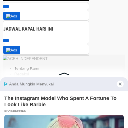
JADWAL KAPAL HARI INI
Tentang Kami
Redaksi
Kode Etik
Pedoman Media Siber
Disclaimer
Kebijakan Privasi
Jaringan Social
Facebook
Instagram