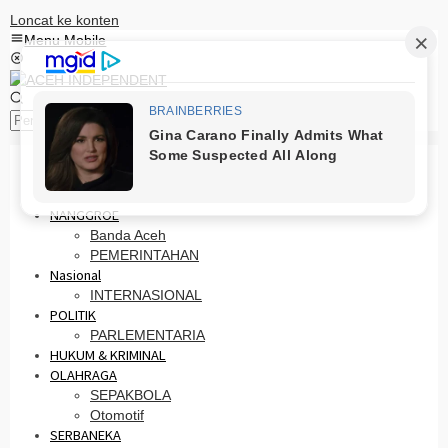
Loncat ke konten
Menu Mobile
Pencarian
HOME
PRO OTONOMI
NANGGROE
Banda Aceh
PEMERINTAHAN
Nasional
INTERNASIONAL
POLITIK
PARLEMENTARIA
HUKUM & KRIMINAL
OLAHRAGA
SEPAKBOLA
Otomotif
SERBANEKA