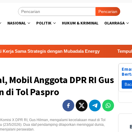
Pencarian
NASIONAL
POLITIK
HUKUM & KRIMINAL
OLAHRAGA
Sama Strategis dengan Mubadala Energy
Tempuh Jalur Al
Emas
Bert
l, Mobil Anggota DPR RI Gus
Bac
 di Tol Paspro
 Komisi X DPR RI, Gus Hilman, mengalami kecelakaan maut di Tol
 (23/5/2026). Dua staf pendamping dilaporkan meninggal dunia,
menjalani perawatan.