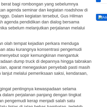
n berat bagi rombongan yang sebelumnya
ikan agenda seminar dan kegiatan roadshow di
linggo. Dalam kegiatan tersebut, Gus Hilman
ah agenda pendidikan dan dialog bersama
mika sebelum melanjutkan perjalanan melalui
an olah tempat kejadian perkara menduga
ahan atau kurangnya konsentrasi pengemudi
 menyebut sopir kemungkinan mengantuk
radaan dump truck di depannya hingga tabrakan
ikian, aparat menegaskan penyebab pasti masih
 lanjut melalui pemeriksaan saksi, kendaraan,
engingat pentingnya kewaspadaan selama
ma dalam perjalanan panjang dengan tingkat
ahan pengemudi kerap menjadi salah satu
lu lintas di jalan bebas hambatan, terlebih