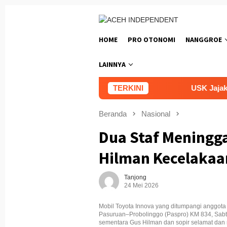
Loncat
ke
konten
HOME
PRO OTONOMI
NANGGROE
LAINNYA
TERKINI
USK Jajaki Kerja 
Beranda
Nasional
Dua Staf Meningga
Hilman Kecelakaan
Tanjong
24 Mei 2026
Mobil Toyota Innova yang ditumpangi anggota
Pasuruan–Probolinggo (Paspro) KM 834, Sabtu
sementara Gus Hilman dan sopir selamat dan 