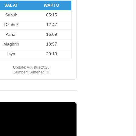
SALAT
WAKTU
Subuh
05:15
Dzuhur
12:47
Ashar
16:09
Maghrib
18:57
Isya
20:10
Update: Agustus 2025
Sumber: Kemenag RI