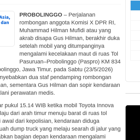
PROBOLINGGO
– Perjalanan
Asia,
, dan
rombongan anggota Komisi X DPR RI,
Muhammad Hilman Mufidi atau yang
akrab disapa Gus Hilman, berakhir duka
setelah mobil yang ditumpanginya
mengalami kecelakaan maut di ruas Tol
Pasuruan–Probolinggo (Paspro) KM 834
bolinggo, Jawa Timur, pada Sabtu (23/5/2026)
 menyebabkan dua staf pendamping rombongan
dian, sementara Gus Hilman dan sopir kendaraan
lani perawatan medis.
itar pukul 15.14 WIB ketika mobil Toyota Innova
 dari arah timur menuju barat di ruas tol
 awal dari kepolisian, kendaraan diduga
ah dump truck yang melaju searah di jalur yang
abkan bagian depan kendaraan mengalami