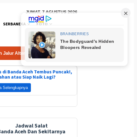
JUMAT, 7 AGUSTUS 2026
SERBANEKA
FOTO
ternatif Yang Lebih Jauh Jembatan Ini Solusinya
Kombes
 di Banda Aceh Tembus Puncak!,
ahan atau Siap Naik Lagi?
a Selengkapnya
Jadwal Salat
Banda Aceh Dan Sekitarnya