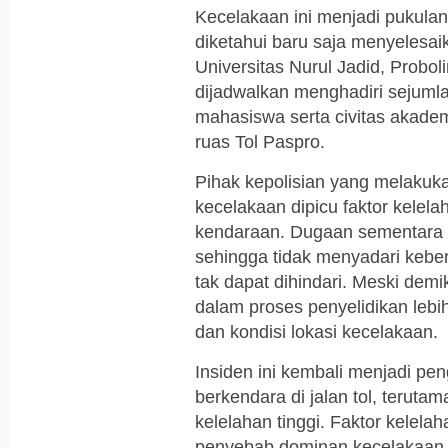
Kecelakaan ini menjadi pukula
diketahui baru saja menyelesa
Universitas Nurul Jadid, Probo
dijadwalkan menghadiri sejuml
mahasiswa serta civitas akade
ruas Tol Paspro.
Pihak kepolisian yang melakuk
kecelakaan dipicu faktor kelel
kendaraan. Dugaan sementara
sehingga tidak menyadari kebe
tak dapat dihindari. Meski dem
dalam proses penyelidikan lebih
dan kondisi lokasi kecelakaan.
Insiden ini kembali menjadi p
berkendara di jalan tol, teruta
kelelahan tinggi. Faktor kelel
penyebab dominan kecelakaan la