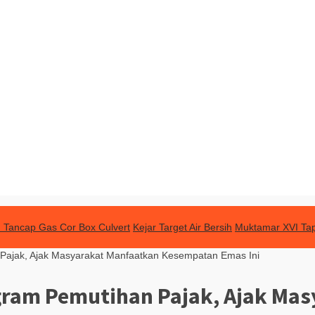
 Tancap Gas Cor Box Culvert
Kejar Target Air Bersih
Muktamar XVI Tap
ajak, Ajak Masyarakat Manfaatkan Kesempatan Emas Ini
ram Pemutihan Pajak, Ajak Mas