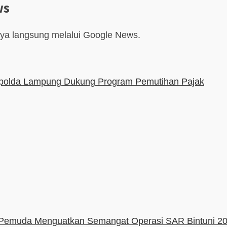
ws
aya langsung melalui Google News.
polda Lampung Dukung Program Pemutihan Pajak
Pemuda Menguatkan Semangat Operasi SAR Bintuni 2