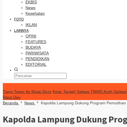
EKBIS
News
Kesehatan
FOTO
IKLAN
LAINNYA
OPINI
FEATURES
BUDAYA
PARIWISATA
PENDIDIKAN
EDITORIAL
TERKINI
Tiang Tower Air Mulai Dicor
Kejar Target! Satgas TMMD Aceh Selatan
Race Day
Beranda
News
Kapolda Lampung Dukung Program Pemutihan P
Kapolda Lampung Dukung Prog