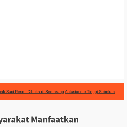
ak Suci Resmi Dibuka di Semarang
Antusiasme Tinggi Sebelum
yarakat Manfaatkan