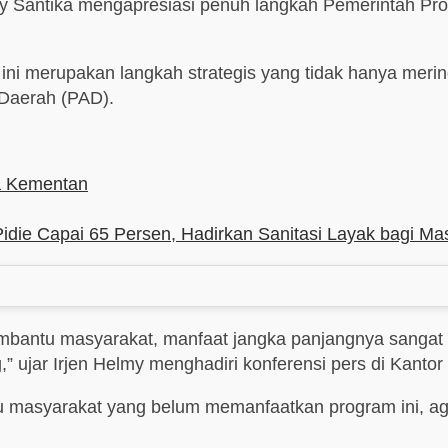
y Santika mengapresiasi penuh langkah Pemerintah Pr
 ini merupakan langkah strategis yang tidak hanya mer
 Daerah (PAD).
na Kementan
 Capai 65 Persen, Hadirkan Sanitasi Layak bagi Ma
in membantu masyarakat, manfaat jangka panjangnya san
” ujar Irjen Helmy menghadiri konferensi pers di Kanto
au masyarakat yang belum memanfaatkan program ini, 