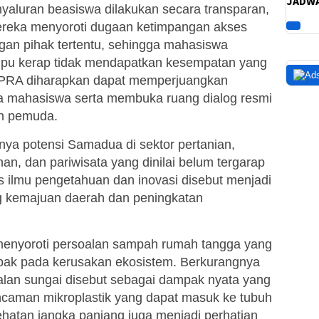
JADWA
aluran beasiswa dilakukan secara transparan,
 Mereka menyoroti dugaan ketimpangan akses
gan pihak tertentu, sehingga mahasiswa
pu kerap tidak mendapatkan kesempatan yang
DPRA diharapkan dapat memperjuangkan
a mahasiswa serta membuka ruang dialog resmi
n pemuda.
nya potensi Samadua di sektor pertanian,
an, dan pariwisata yang dinilai belum tergarap
s ilmu pengetahuan dan inovasi disebut menjadi
g kemajuan daerah dan peningkatan
 menyoroti persoalan sampah rumah tangga yang
ak pada kerusakan ekosistem. Berkurangnya
alan sungai disebut sebagai dampak nyata yang
ncaman mikroplastik yang dapat masuk ke tubuh
atan jangka panjang juga menjadi perhatian