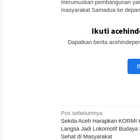
merumuskan pembangunan yang l
masyarakat Samadua ke depan.
Ikuti acehin
Dapatkan berita acehindepen
B
Navigasi
Pos sebelumnya
pos
Sekda Aceh Harapkan KORMI 
Langsa Jadi Lokomotif Budaya
Sehat di Masyarakat