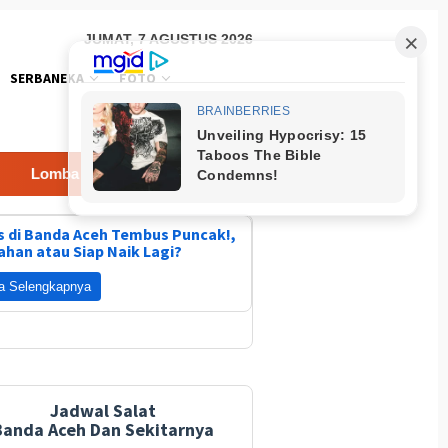
JUMAT, 7 AGUSTUS 2026
SERBANEKA
FOTO
ba Masak Nasi Goreng Polda Aceh
Prediksi Coventry C
 di Banda Aceh Tembus Puncak!,
ahan atau Siap Naik Lagi?
a Selengkapnya
Jadwal Salat
Banda Aceh Dan Sekitarnya