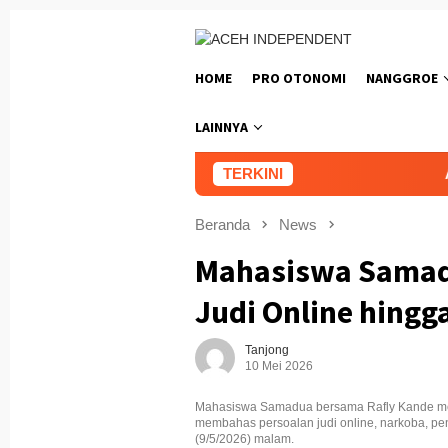
Loncat
ke
konten
HOME
PRO OTONOMI
NANGGROE
LAINNYA
TERKINI
Aceh Kel
Beranda
News
Mahasiswa Samadu
Judi Online hingg
Tanjong
10 Mei 2026
Mahasiswa Samadua bersama Rafly Kande men
membahas persoalan judi online, narkoba, pe
(9/5/2026) malam.