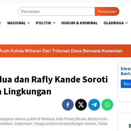
Pencarian
NASIONAL
POLITIK
HUKUM & KRIMINAL
OLAHRAGA
ola Miliaran Dari Triliunan Dana Bencana Kementan
Lom
Emas
Bert
a dan Rafly Kande Soroti
Bac
a Lingkungan
ggelar diskusi publik di Wahana Jeda Ruang Bicara, Banda Aceh,
ndidikan, lingkungan, hingga potensi pengembangan daerah, Sabtu