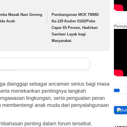
mba Masak Nasi Goreng
Pembangunan MCK TMMD
lda Aceh
Ke-129 Kodim 0102/Pidie
Pemuta
Capai 65 Persen, Hadirkan
Sanitasi Layak bagi
Masyarakat
juga dianggap sebagai ancaman serius bagi masa
00:00
serta menekankan pentingnya langkah
00:00
engawasan lingkungan, serta penguatan peran
05:42
m membentengi anak muda dari penyalahgunaan
Gu
embahasan penting dalam forum tersebut.