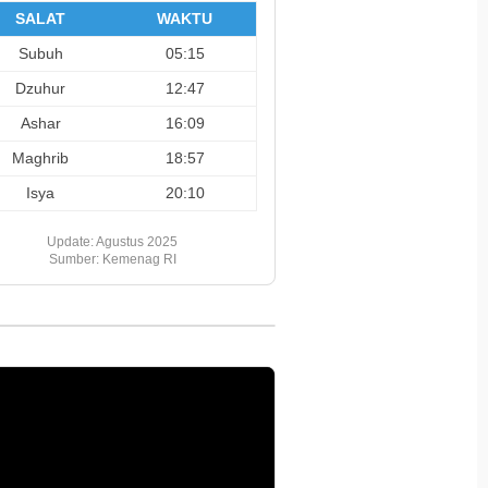
SALAT
WAKTU
Subuh
05:15
Dzuhur
12:47
Ashar
16:09
Maghrib
18:57
Isya
20:10
Update: Agustus 2025
Sumber: Kemenag RI