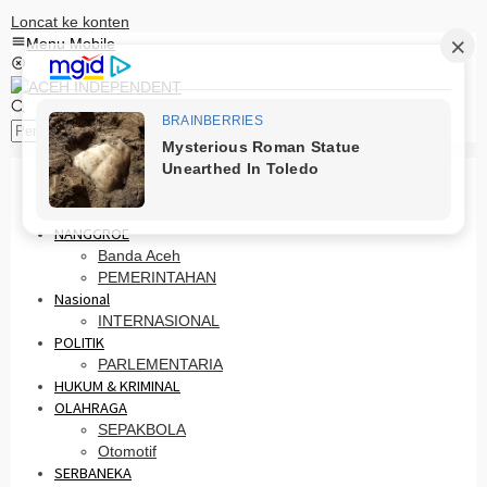
Loncat ke konten
Menu Mobile
Pencarian
HOME
PRO OTONOMI
NANGGROE
Banda Aceh
PEMERINTAHAN
Nasional
INTERNASIONAL
POLITIK
PARLEMENTARIA
HUKUM & KRIMINAL
OLAHRAGA
SEPAKBOLA
Otomotif
SERBANEKA