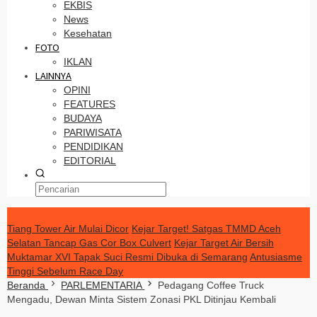
EKBIS
News
Kesehatan
FOTO
IKLAN
LAINNYA
OPINI
FEATURES
BUDAYA
PARIWISATA
PENDIDIKAN
EDITORIAL
TERKINI
Tiang Tower Air Mulai Dicor
Kejar Target! Satgas TMMD Aceh
Selatan Tancap Gas Cor Box Culvert
Kejar Target Air Bersih
Muktamar XVI Tapak Suci Resmi Dibuka di Semarang
Antusiasme
Tinggi Sebelum Race Day
Beranda
PARLEMENTARIA
Pedagang Coffee Truck
Mengadu, Dewan Minta Sistem Zonasi PKL Ditinjau Kembali