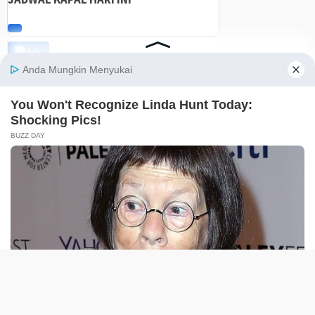
Tentang Kami
Redaksi
Kode Etik
Pedoman Media Siber
Disclaimer
Kebijakan Privasi
Jaringan Social
Facebook
Instagram
Youtube
RSS
@2021-2026 PT. GLOBAL BERKAH MULTIMEDIA