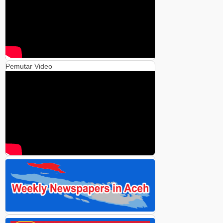
Pemutar Video
00:00
00:00
05:42