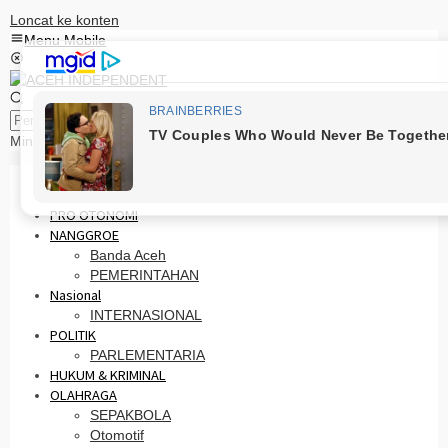
Loncat ke konten
Menu Mobile
Pencarian
Minggu, 9 Agustus 2026
HOME
PRO OTONOMI
NANGGROE
Banda Aceh
PEMERINTAHAN
Nasional
INTERNASIONAL
POLITIK
PARLEMENTARIA
HUKUM & KRIMINAL
OLAHRAGA
SEPAKBOLA
Otomotif