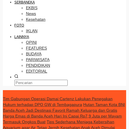
SERBANEKA
EKBIS
News
Kesehatan
FOTO
IKLAN
LAINNYA
OPINI
FEATURES
BUDAYA
PARIWISATA
PENDIDIKAN
EDITORIAL
TERKINI
Tim Gabungan Operasi Damai Cartenz Lakukan Penegakan
Hukum terhadap DPO GW di Tembagapura
Hutan Taman Kota BNI
Banda Aceh Jadi Destinasi Favorit Ramah Keluarga dan Gratis
Harga Emas di Banda Aceh Hari Ini Capai Rp7,9 Juta per Mayam
Termasuk Ongkos Buat
Tips Sederhana Menjaga Kebersihan
Aquarium agar Air Tetap Jernih
Kesehatan Anak Aceh Dimulai