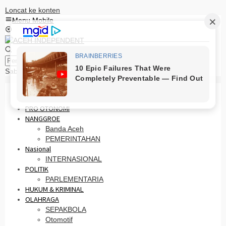
Loncat ke konten
Menu Mobile
Pencarian
Sabtu, 8 Agustus 2026
HOME
PRO OTONOMI
NANGGROE
Banda Aceh
PEMERINTAHAN
Nasional
INTERNASIONAL
POLITIK
PARLEMENTARIA
HUKUM & KRIMINAL
OLAHRAGA
SEPAKBOLA
Otomotif