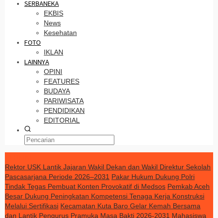
SERBANEKA
EKBIS
News
Kesehatan
FOTO
IKLAN
LAINNYA
OPINI
FEATURES
BUDAYA
PARIWISATA
PENDIDIKAN
EDITORIAL
TERKINI
Rektor USK Lantik Jajaran Wakil Dekan dan Wakil Direktur Sekolah
Pascasarjana Periode 2026–2031
Pakar Hukum Dukung Polri
Tindak Tegas Pembuat Konten Provokatif di Medsos
Pemkab Aceh
Besar Dukung Peningkatan Kompetensi Tenaga Kerja Konstruksi
Melalui Sertifikasi
Kecamatan Kuta Baro Gelar Kemah Bersama
dan Lantik Pengurus Pramuka Masa Bakti 2026-2031
Mahasiswa