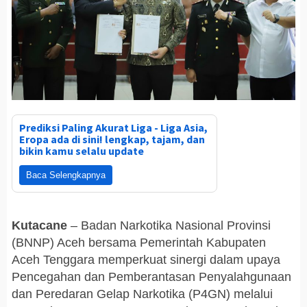
Prediksi Paling Akurat Liga - Liga Asia,
Eropa ada di sini! lengkap, tajam, dan
bikin kamu selalu update
Baca Selengkapnya
Kutacane
– Badan Narkotika Nasional Provinsi
(BNNP) Aceh bersama Pemerintah Kabupaten
Aceh Tenggara memperkuat sinergi dalam upaya
Pencegahan dan Pemberantasan Penyalahgunaan
dan Peredaran Gelap Narkotika (P4GN) melalui