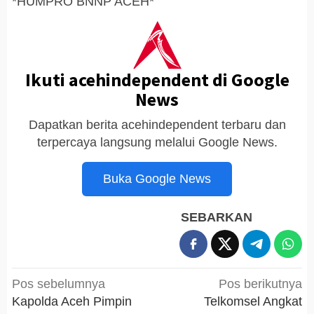
*HUMPRO BNNP ACEH*
Ikuti acehindependent di Google
News
Dapatkan berita acehindependent terbaru dan
terpercaya langsung melalui Google News.
Buka Google News
SEBARKAN
Navigasi
Pos sebelumnya
Pos berikutnya
pos
Kapolda Aceh Pimpin
Telkomsel Angkat