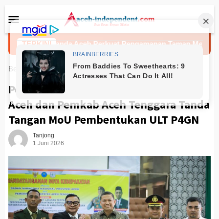
Loncat
Menu
ke
Mobile
konten
mko Banda Aceh Perkuat Pengamanan Taman Meuraxa
TERKINI
Beranda
Banda Aceh
Peringati Hari Lahir Pancasila, BNNP
Aceh dan Pemkab Aceh Tenggara Tanda
Tangan MoU Pembentukan ULT P4GN
Tanjong
1 Juni 2026