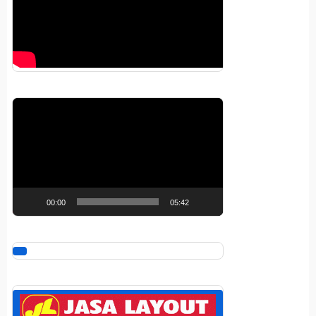
Pemutar
Video
00:00
05:42