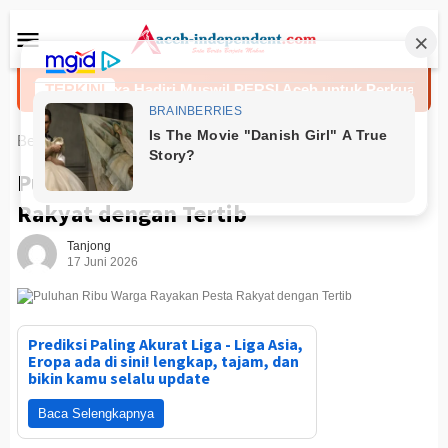
Loncat
Menu
ke
Mobile
konten
UD Meuraxa Hadiri Muswil PERSI Aceh untuk Perkuat Kolaboras
TERKINI
Beranda
News
Puluhan Ribu Warga Rayakan Pesta
Rakyat dengan Tertib
Tanjong
17 Juni 2026
Prediksi Paling Akurat Liga - Liga Asia,
Eropa ada di sini! lengkap, tajam, dan
bikin kamu selalu update
Baca Selengkapnya