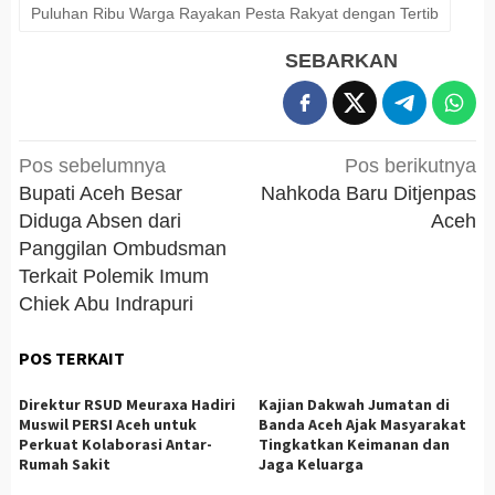
Puluhan Ribu Warga Rayakan Pesta Rakyat dengan Tertib
SEBARKAN
Navigasi
Pos sebelumnya
Pos berikutnya
pos
Bupati Aceh Besar
Nahkoda Baru Ditjenpas
Diduga Absen dari
Aceh
Panggilan Ombudsman
Terkait Polemik Imum
Chiek Abu Indrapuri
POS TERKAIT
Direktur RSUD Meuraxa Hadiri
Kajian Dakwah Jumatan di
Muswil PERSI Aceh untuk
Banda Aceh Ajak Masyarakat
Perkuat Kolaborasi Antar-
Tingkatkan Keimanan dan
Rumah Sakit
Jaga Keluarga