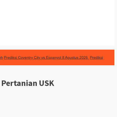
eh
Prediksi Coventry City vs Espanyol 8 Agustus 2026
Prediksi
 Pertanian USK