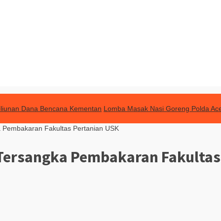
Triliunan Dana Bencana Kementan
Lomba Masak Nasi Goreng Polda Ac
a Pembakaran Fakultas Pertanian USK
 Tersangka Pembakaran Fakultas