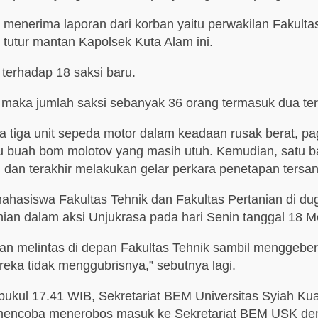
u menerima laporan dari korban yaitu perwakilan Fakul
tutur mantan Kapolsek Kuta Alam ini.
terhadap 18 saksi baru.
n, maka jumlah saksi sebanyak 36 orang termasuk dua te
 tiga unit sepeda motor dalam keadaan rusak berat, paga
u buah bom molotov yang masih utuh. Kemudian, satu b
 dan terakhir melakukan gelar perkara penetapan tersa
mahasiswa Fakultas Tehnik dan Fakultas Pertanian di d
ian dalam aksi Unjukrasa pada hari Senin tanggal 18 Me
an melintas di depan Fakultas Tehnik sambil menggeber-
ka tidak menggubrisnya,” sebutnya lagi.
 pukul 17.41 WIB, Sekretariat BEM Universitas Syiah Ku
h mencoba menerobos masuk ke Sekretariat BEM USK den