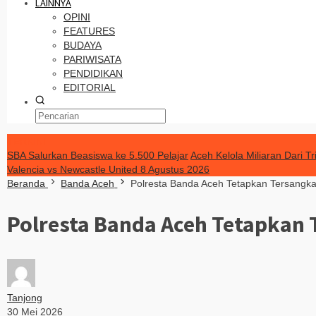
LAINNYA
OPINI
FEATURES
BUDAYA
PARIWISATA
PENDIDIKAN
EDITORIAL
TERKINI
SBA Salurkan Beasiswa ke 5.500 Pelajar
Aceh Kelola Miliaran Dari 
Valencia vs Newcastle United 8 Agustus 2026
Beranda
Banda Aceh
Polresta Banda Aceh Tetapkan Tersangk
Polresta Banda Aceh Tetapkan
Tanjong
30 Mei 2026