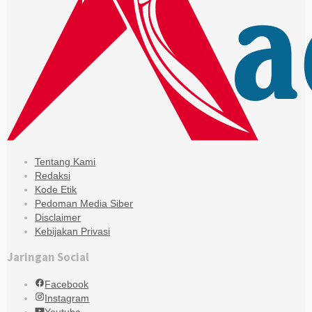
Tentang Kami
Redaksi
Kode Etik
Pedoman Media Siber
Disclaimer
Kebijakan Privasi
Jaringan Social
Facebook
Instagram