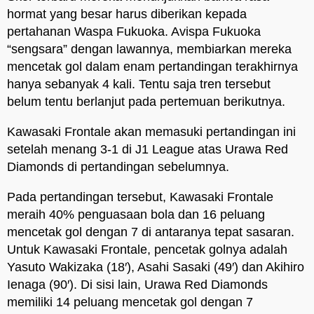
hormat yang besar harus diberikan kepada
pertahanan Waspa Fukuoka. Avispa Fukuoka
“sengsara” dengan lawannya, membiarkan mereka
mencetak gol dalam enam pertandingan terakhirnya
hanya sebanyak 4 kali. Tentu saja tren tersebut
belum tentu berlanjut pada pertemuan berikutnya.
Kawasaki Frontale akan memasuki pertandingan ini
setelah menang 3-1 di J1 League atas Urawa Red
Diamonds di pertandingan sebelumnya.
Pada pertandingan tersebut, Kawasaki Frontale
meraih 40% penguasaan bola dan 16 peluang
mencetak gol dengan 7 di antaranya tepat sasaran.
Untuk Kawasaki Frontale, pencetak golnya adalah
Yasuto Wakizaka (18′), Asahi Sasaki (49′) dan Akihiro
Ienaga (90′). Di sisi lain, Urawa Red Diamonds
memiliki 14 peluang mencetak gol dengan 7