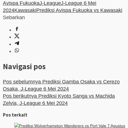
Avispa Fukuoka
J-League
J-League 6 Mei
2024
Kawasaki
Prediksi Avispa Fukuoka vs Kawasaki
Sebarkan
Navigasi pos
Pos sebelumnya
Prediksi Gamba Osaka vs Cerezo
Osaka, J-League 6 Mei 2024
Pos berikutnya
Prediksi Kyoto Sanga vs Machida
Zelvia, J-League 6 Mei 2024
Pos terkait