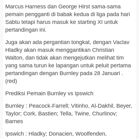
Marcus Harness dan George Hirst sama-sama
pemain pengganti di babak kedua di liga pada hari
Sabtu tetapi harus masuk ke starting XI untuk
pertandingan ini.
Juga akan ada pergantian tongkat, dengan Vaclav
Hladky akan masuk menggantikan Christian
Walton, dan tidak akan mengejutkan melihat tim
yang sama turun ke lapangan untuk peluit pertama
pertandingan dengan Burnley pada 28 Januari .
(red)
Prediksi Pemain Burnley vs Ipswich
Burnley : Peacock-Farrell; Vitinho, Al-Dakhil, Beyer,
Taylor; Cork, Bastien; Tella, Twine, Churlinov;
Barnes
Ipswich : Hladky; Donacien, Woolfenden,