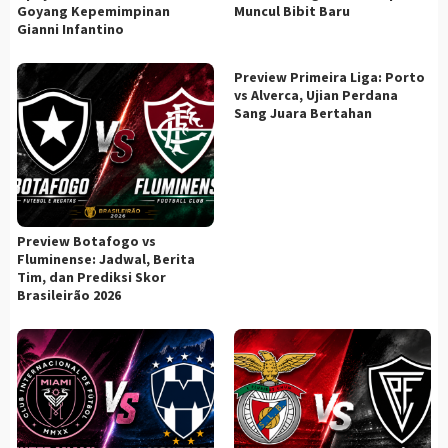
Goyang Kepemimpinan
Muncul Bibit Baru
Gianni Infantino
Preview Primeira Liga: Porto
vs Alverca, Ujian Perdana
Sang Juara Bertahan
Preview Botafogo vs
Fluminense: Jadwal, Berita
Tim, dan Prediksi Skor
Brasileirão 2026