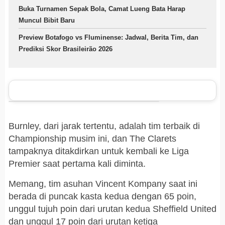
Buka Turnamen Sepak Bola, Camat Lueng Bata Harap
Muncul Bibit Baru
Preview Botafogo vs Fluminense: Jadwal, Berita Tim, dan
Prediksi Skor Brasileirão 2026
Burnley, dari jarak tertentu, adalah tim terbaik di
Championship musim ini, dan The Clarets
tampaknya ditakdirkan untuk kembali ke Liga
Premier saat pertama kali diminta.
Memang, tim asuhan Vincent Kompany saat ini
berada di puncak kasta kedua dengan 65 poin,
unggul tujuh poin dari urutan kedua Sheffield United
dan unggul 17 poin dari urutan ketiga