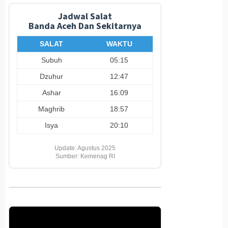
Jadwal Salat
Banda Aceh Dan Sekitarnya
SALAT
WAKTU
Subuh
05:15
Dzuhur
12:47
Ashar
16:09
Maghrib
18:57
Isya
20:10
Update: Agustus 2025
Sumber: Kemenag RI