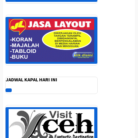
JADWAL KAPAL HARI INI