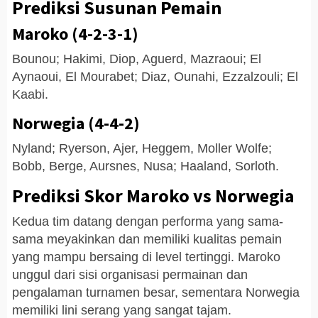
Prediksi Susunan Pemain
Maroko (4-2-3-1)
Bounou; Hakimi, Diop, Aguerd, Mazraoui; El
Aynaoui, El Mourabet; Diaz, Ounahi, Ezzalzouli; El
Kaabi.
Norwegia (4-4-2)
Nyland; Ryerson, Ajer, Heggem, Moller Wolfe;
Bobb, Berge, Aursnes, Nusa; Haaland, Sorloth.
Prediksi Skor Maroko vs Norwegia
Kedua tim datang dengan performa yang sama-
sama meyakinkan dan memiliki kualitas pemain
yang mampu bersaing di level tertinggi. Maroko
unggul dari sisi organisasi permainan dan
pengalaman turnamen besar, sementara Norwegia
memiliki lini serang yang sangat tajam.