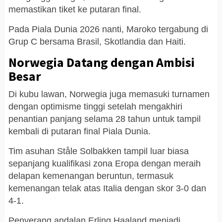
memastikan tiket ke putaran final.
Pada Piala Dunia 2026 nanti, Maroko tergabung di
Grup C bersama
Brasil
,
Skotlandia
dan
Haiti
.
Norwegia Datang dengan Ambisi
Besar
Di kubu lawan, Norwegia juga memasuki turnamen
dengan optimisme tinggi setelah mengakhiri
penantian panjang selama 28 tahun untuk tampil
kembali di putaran final Piala Dunia.
Tim asuhan
Ståle Solbakken
tampil luar biasa
sepanjang kualifikasi zona Eropa dengan meraih
delapan kemenangan beruntun, termasuk
kemenangan telak atas
Italia
dengan skor 3-0 dan
4-1.
Penyerang andalan
Erling Haaland
menjadi