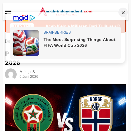
Loncat
Menu
ke
Mobile
konten
elajar
TERKINI
Aceh Kelola Miliaran Dari Triliunan Dana Bencan
Beranda
SEPAKBOLA
Prediksi Maroko vs Norwegia 7 Juni
2026
Muhajir S
6 Juni 2026