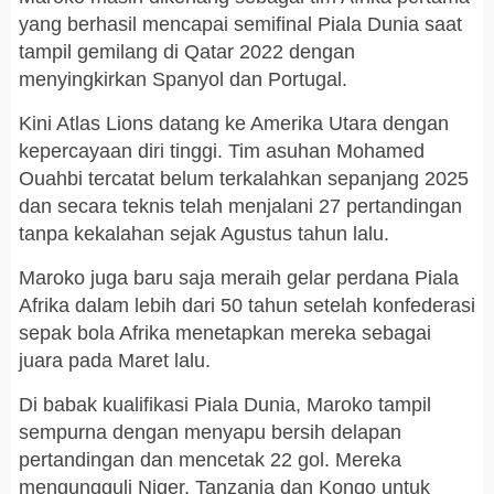
yang berhasil mencapai semifinal Piala Dunia saat
tampil gemilang di Qatar 2022 dengan
menyingkirkan
Spanyol
dan
Portugal
.
Kini Atlas Lions datang ke Amerika Utara dengan
kepercayaan diri tinggi. Tim asuhan
Mohamed
Ouahbi
tercatat belum terkalahkan sepanjang 2025
dan secara teknis telah menjalani 27 pertandingan
tanpa kekalahan sejak Agustus tahun lalu.
Maroko juga baru saja meraih gelar perdana Piala
Afrika dalam lebih dari 50 tahun setelah konfederasi
sepak bola Afrika menetapkan mereka sebagai
juara pada Maret lalu.
Di babak kualifikasi Piala Dunia, Maroko tampil
sempurna dengan menyapu bersih delapan
pertandingan dan mencetak 22 gol. Mereka
mengungguli Niger, Tanzania dan Kongo untuk