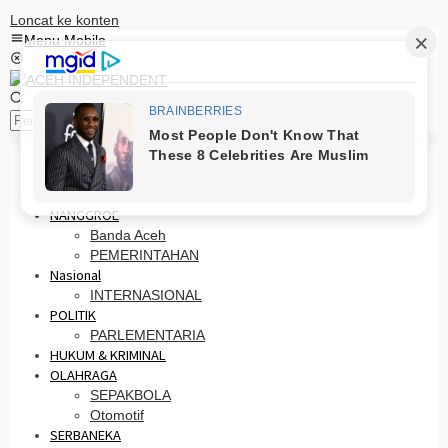
Loncat ke konten
Menu Mobile
Pencarian
HOME
PRO OTONOMI
NANGGROE
Banda Aceh
PEMERINTAHAN
Nasional
INTERNASIONAL
POLITIK
PARLEMENTARIA
HUKUM & KRIMINAL
OLAHRAGA
SEPAKBOLA
Otomotif
SERBANEKA