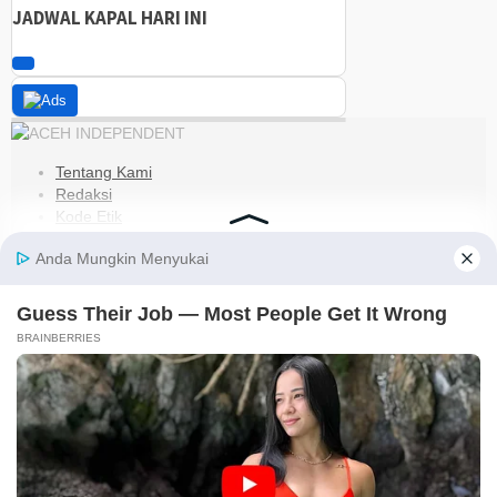
JADWAL KAPAL HARI INI
Tentang Kami
Redaksi
Kode Etik
Pedoman Media Siber
Disclaimer
Kebijakan Privasi
Jaringan Social
Facebook
Instagram
Youtube
RSS
@2021-2026 PT. GLOBAL BERKAH MULTIMEDIA