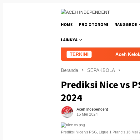
Loncat
ke
konten
HOME
PRO OTONOMI
NANGGROE
LAINNYA
TERKINI
Aceh Kelola Miliaran
Beranda
SEPAKBOLA
Prediksi Nice vs P
2024
Aceh Independent
15 Mei 2024
Prediksi Nice vs PSG, Ligue 1 Prancis 16 Mei