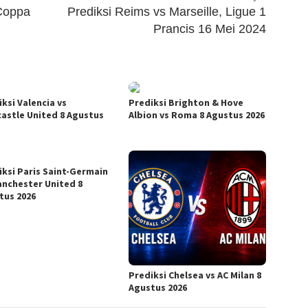
 Coppa
Prediksi Reims vs Marseille, Ligue 1
Prancis 16 Mei 2024
ksi Valencia vs
Prediksi Brighton & Hove
astle United 8 Agustus
Albion vs Roma 8 Agustus 2026
iksi Paris Saint-Germain
anchester United 8
tus 2026
Prediksi Chelsea vs AC Milan 8
Agustus 2026