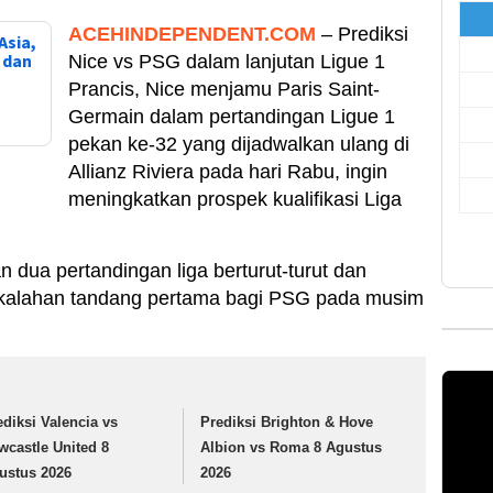
ACEHINDEPENDENT.COM
– Prediksi
Asia,
, dan
Nice vs PSG dalam lanjutan Ligue 1
Prancis, Nice menjamu Paris Saint-
Germain dalam pertandingan Ligue 1
pekan ke-32 yang dijadwalkan ulang di
Allianz Riviera pada hari Rabu, ingin
meningkatkan prospek kualifikasi Liga
dua pertandingan liga berturut-turut dan
kalahan tandang pertama bagi PSG pada musim
ediksi Valencia vs
Prediksi Brighton & Hove
wcastle United 8
Albion vs Roma 8 Agustus
ustus 2026
2026