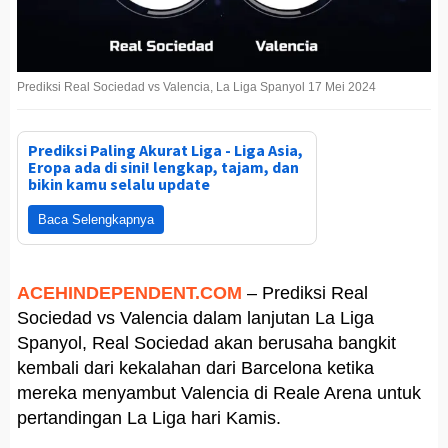
Prediksi Real Sociedad vs Valencia, La Liga Spanyol 17 Mei 2024
Prediksi Paling Akurat Liga - Liga Asia,
Eropa ada di sini! lengkap, tajam, dan
bikin kamu selalu update
Baca Selengkapnya
ACEHINDEPENDENT.COM
– Prediksi Real
Sociedad vs Valencia dalam lanjutan La Liga
Spanyol, Real Sociedad akan berusaha bangkit
kembali dari kekalahan dari Barcelona ketika
mereka menyambut Valencia di Reale Arena untuk
pertandingan La Liga hari Kamis.