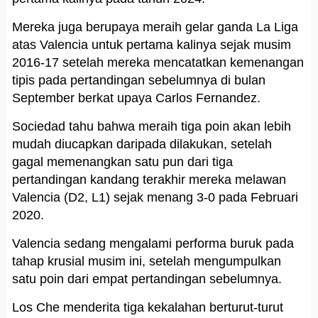
Mereka juga berupaya meraih gelar ganda La Liga
atas Valencia untuk pertama kalinya sejak musim
2016-17 setelah mereka mencatatkan kemenangan
tipis pada pertandingan sebelumnya di bulan
September berkat upaya Carlos Fernandez.
Sociedad tahu bahwa meraih tiga poin akan lebih
mudah diucapkan daripada dilakukan, setelah
gagal memenangkan satu pun dari tiga
pertandingan kandang terakhir mereka melawan
Valencia (D2, L1) sejak menang 3-0 pada Februari
2020.
Valencia sedang mengalami performa buruk pada
tahap krusial musim ini, setelah mengumpulkan
satu poin dari empat pertandingan sebelumnya.
Los Che menderita tiga kekalahan berturut-turut