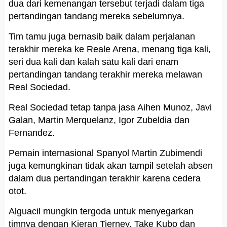
dua dari kemenangan tersebut terjadi dalam tiga
pertandingan tandang mereka sebelumnya.
Tim tamu juga bernasib baik dalam perjalanan
terakhir mereka ke Reale Arena, menang tiga kali,
seri dua kali dan kalah satu kali dari enam
pertandingan tandang terakhir mereka melawan
Real Sociedad.
Real Sociedad tetap tanpa jasa Aihen Munoz, Javi
Galan, Martin Merquelanz, Igor Zubeldia dan
Fernandez.
Pemain internasional Spanyol Martin Zubimendi
juga kemungkinan tidak akan tampil setelah absen
dalam dua pertandingan terakhir karena cedera
otot.
Alguacil mungkin tergoda untuk menyegarkan
timnya dengan Kieran Tierney, Take Kubo dan