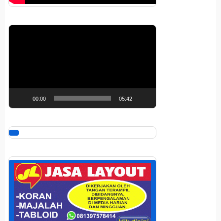
Pemutar
Video
00:00
05:42