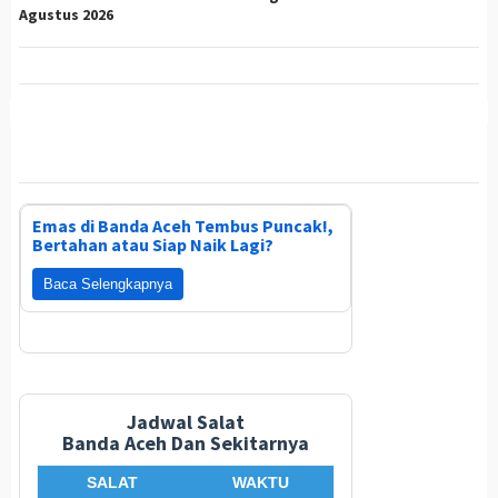
Agustus 2026
Emas di Banda Aceh Tembus Puncak!,
Bertahan atau Siap Naik Lagi?
Baca Selengkapnya
Jadwal Salat
Banda Aceh Dan Sekitarnya
SALAT
WAKTU