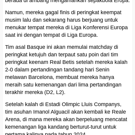
berada di ambang mengamankan sepakbola Eropa.
Namun, mereka gagal finis di peringkat keempat
musim lalu dan sekarang harus berjuang untuk
menukar tempat mereka di Liga Konferensi Europa
saat ini dengan tempat di Liga Europa.
Tim asal Basque ini akan memulai matchday di
peringkat ketujuh dan terpaut satu poin dari tim
peringkat keenam Real Betis setelah mereka kalah
2-0 dalam pertandingan tandang hari Senin
melawan Barcelona, membuat mereka hanya
meraih satu kemenangan dari lima pertandingan
terakhir mereka (D2, L2).
Setelah kalah di Estadi Olimpic Lluis Companys,
tim asuhan Imanol Alguacil akan kembali ke Reale
Arena, di mana mereka akan berpeluang mencatat
kemenangan liga kandang berturut-turut untuk
pertama kalinya pada tahun 2024.