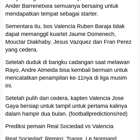
Ander Barrenetxea semuanya bersaing untuk
mendapatkan tempat sebagai starter.
Sementara itu, bos Valencia Ruben Baraja tidak
dapat memanggil kuartet Jaume Domenech,
Mouctar Diakhaby, Jesus Vazquez dan Fran Perez
yang cedera.
Setelah duduk di bangku cadangan saat melawan
Rayo, Andre Almeida bisa kembali bermain untuk
mencatatkan penampilan ke-11nya di liga musim
ini.
Setelah pulih dari cedera, kapten Valencia Jose
Gaya bersiap untuk tampil untuk pertama kalinya
dalam hampir dua bulan. (
footballpredictions
/red)
Prediksi pemain Real Sociedad vs Valencia
Real Sociedad: Remiro; Traore, Le Normand,