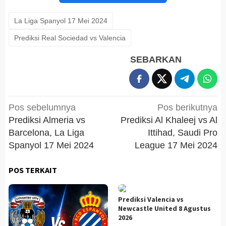
La Liga Spanyol 17 Mei 2024
Prediksi Real Sociedad vs Valencia
SEBARKAN
Navigasi
Pos sebelumnya
Pos berikutnya
pos
Prediksi Almeria vs
Prediksi Al Khaleej vs Al
Barcelona, La Liga
Ittihad, Saudi Pro
Spanyol 17 Mei 2024
League 17 Mei 2024
POS TERKAIT
Prediksi Valencia vs
Newcastle United 8 Agustus
2026