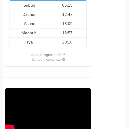
Subuh
05:15
Dzuhur
12:47
Ashar
16:09
Maghrib
18:57
Isya
20:10
Update: Agustus 2025
Sumber: Kemenag RI