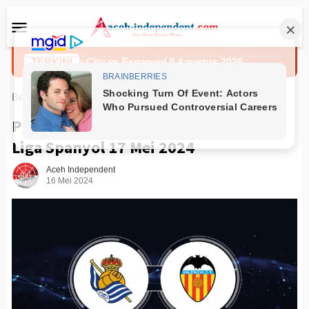
Loncat
Menu
ke
Mobile
konten
si Coventry City vs Espanyol 8 Agustus 2026
TERKINI
Prediksi V
Beranda
SEPAKBOLA
Prediksi Real Sociedad vs Valencia, La
Liga Spanyol 17 Mei 2024
Aceh Independent
16 Mei 2024