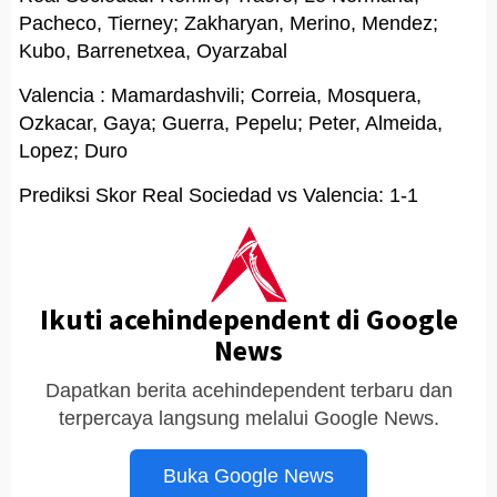
Pacheco, Tierney; Zakharyan, Merino, Mendez;
Kubo, Barrenetxea, Oyarzabal
Valencia : Mamardashvili; Correia, Mosquera,
Ozkacar, Gaya; Guerra, Pepelu; Peter, Almeida,
Lopez; Duro
Prediksi Skor Real Sociedad vs Valencia: 1-1
Ikuti acehindependent di Google
News
Dapatkan berita acehindependent terbaru dan
terpercaya langsung melalui Google News.
Buka Google News