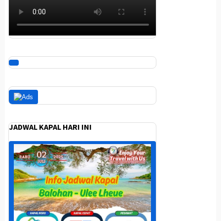
JADWAL KAPAL HARI INI