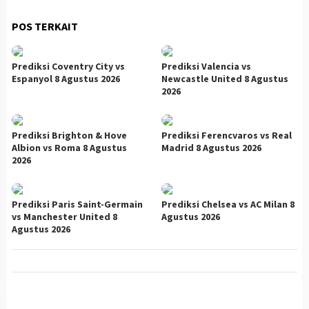
POS TERKAIT
Prediksi Coventry City vs
Prediksi Valencia vs
Espanyol 8 Agustus 2026
Newcastle United 8 Agustus
2026
Prediksi Brighton & Hove
Prediksi Ferencvaros vs Real
Albion vs Roma 8 Agustus
Madrid 8 Agustus 2026
2026
Prediksi Paris Saint-Germain
Prediksi Chelsea vs AC Milan 8
vs Manchester United 8
Agustus 2026
Agustus 2026