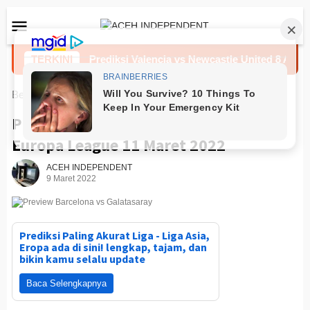
Loncat
Menu
ke
Mobile
konten
2026
TERKINI
Prediksi Valencia vs Newcastle United 8 Agustus 2
Beranda
SEPAKBOLA
Preview Barcelona vs Galatasaray,
Europa League 11 Maret 2022
ACEH INDEPENDENT
9 Maret 2022
Prediksi Paling Akurat Liga - Liga Asia,
Eropa ada di sini! lengkap, tajam, dan
bikin kamu selalu update
Baca Selengkapnya