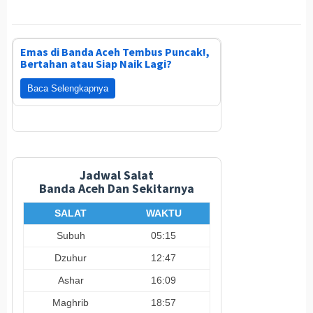
Emas di Banda Aceh Tembus Puncak!,
Bertahan atau Siap Naik Lagi?
Baca Selengkapnya
Jadwal Salat
Banda Aceh Dan Sekitarnya
SALAT
WAKTU
Subuh
05:15
Dzuhur
12:47
Ashar
16:09
Maghrib
18:57