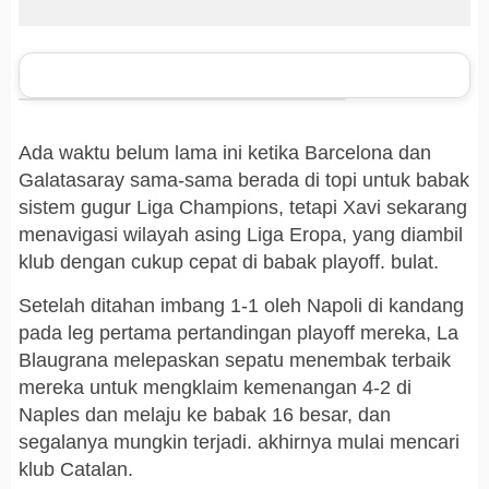
Ada waktu belum lama ini ketika Barcelona dan
Galatasaray sama-sama berada di topi untuk babak
sistem gugur Liga Champions, tetapi Xavi sekarang
menavigasi wilayah asing Liga Eropa, yang diambil
klub dengan cukup cepat di babak playoff. bulat.
Setelah ditahan imbang 1-1 oleh Napoli di kandang
pada leg pertama pertandingan playoff mereka, La
Blaugrana melepaskan sepatu menembak terbaik
mereka untuk mengklaim kemenangan 4-2 di
Naples dan melaju ke babak 16 besar, dan
segalanya mungkin terjadi. akhirnya mulai mencari
klub Catalan.