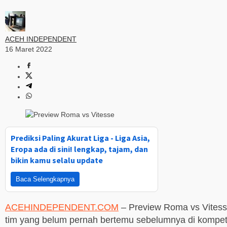
ACEH INDEPENDENT
16 Maret 2022
Prediksi Paling Akurat Liga - Liga Asia,
Eropa ada di sini! lengkap, tajam, dan
bikin kamu selalu update
Baca Selengkapnya
ACEHINDEPENDENT.COM
– Preview Roma vs Vitess
tim yang belum pernah bertemu sebelumnya di kompeti