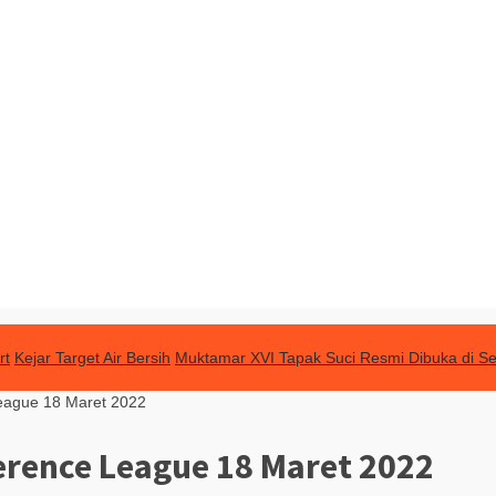
rt
Kejar Target Air Bersih
Muktamar XVI Tapak Suci Resmi Dibuka di 
eague 18 Maret 2022
erence League 18 Maret 2022