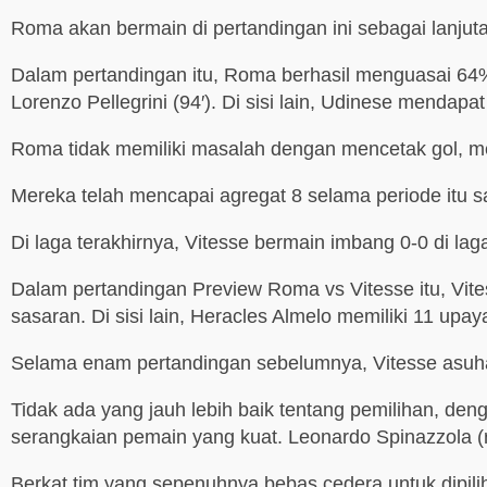
Roma akan bermain di pertandingan ini sebagai lanjuta
Dalam pertandingan itu, Roma berhasil menguasai 64
Lorenzo Pellegrini (94′). Di sisi lain, Udinese menda
Roma tidak memiliki masalah dengan mencetak gol, men
Mereka telah mencapai agregat 8 selama periode itu s
Di laga terakhirnya, Vitesse bermain imbang 0-0 di la
Dalam pertandingan Preview Roma vs Vitesse itu, Vit
sasaran. Di sisi lain, Heracles Almelo memiliki 11 up
Selama enam pertandingan sebelumnya, Vitesse asuhan
Tidak ada yang jauh lebih baik tentang pemilihan, de
serangkaian pemain yang kuat. Leonardo Spinazzola (ru
Berkat tim yang sepenuhnya bebas cedera untuk dipili