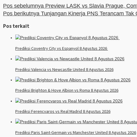
Pos sebelumnya
Preview LASK vs Slavia Prague, Con
Pos berikutnya
Tunjangan Kinerja PNS Terancam Tak 
Pos terkait
Prediksi Coventry City vs Espanyol 8 Agustus 2026
Prediksi Valencia vs Newcastle United 8 Agustus 2026
Prediksi Brighton & Hove Albion vs Roma 8 Agustus 2026
Prediksi Ferencvaros vs Real Madrid 8 Agustus 2026
Prediksi Paris Saint-Germain vs Manchester United 8 Agustus 2026