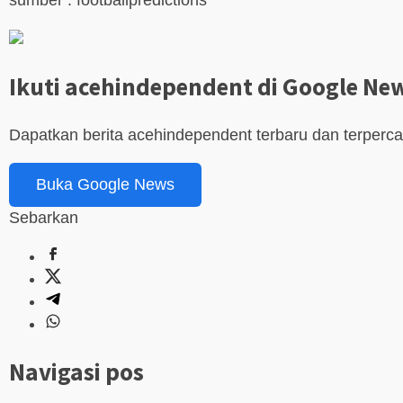
sumber : footballpredictions
Ikuti acehindependent di Google Ne
Dapatkan berita acehindependent terbaru dan terperc
Buka Google News
Sebarkan
Navigasi pos