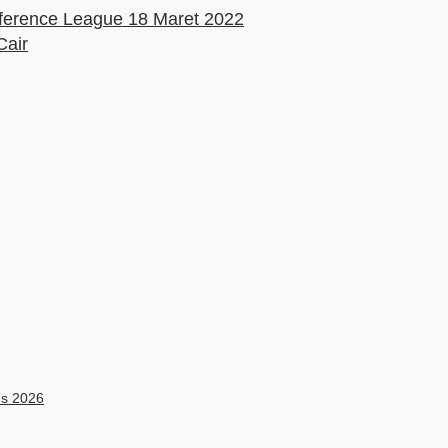
ference League 18 Maret 2022
Cair