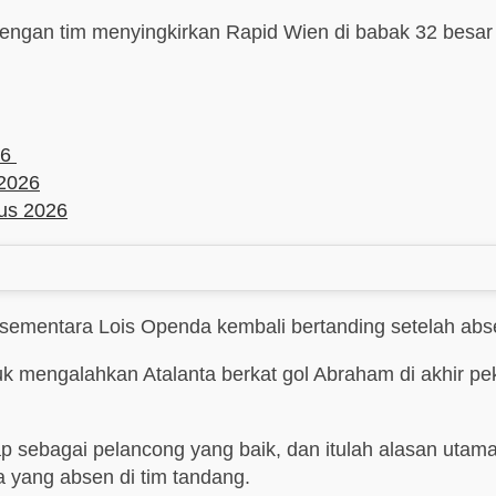
 dengan tim menyingkirkan Rapid Wien di babak 32 besa
.
26
 2026
tus 2026
, sementara Lois Openda kembali bertanding setelah ab
untuk mengalahkan Atalanta berkat gol Abraham di akhir
p sebagai pelancong yang baik, dan itulah alasan ut
 yang absen di tim tandang.