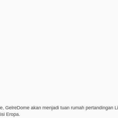
e, GelreDome akan menjadi tuan rumah pertandingan Li
si Eropa.