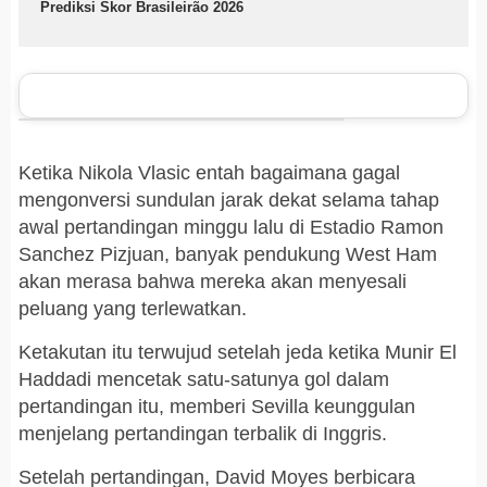
Prediksi Skor Brasileirão 2026
Ketika Nikola Vlasic entah bagaimana gagal
mengonversi sundulan jarak dekat selama tahap
awal pertandingan minggu lalu di Estadio Ramon
Sanchez Pizjuan, banyak pendukung West Ham
akan merasa bahwa mereka akan menyesali
peluang yang terlewatkan.
Ketakutan itu terwujud setelah jeda ketika Munir El
Haddadi mencetak satu-satunya gol dalam
pertandingan itu, memberi Sevilla keunggulan
menjelang pertandingan terbalik di Inggris.
Setelah pertandingan, David Moyes berbicara