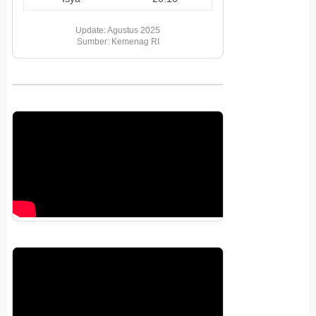
Update: Agustus 2025
Sumber: Kemenag RI
Pemutar
Video