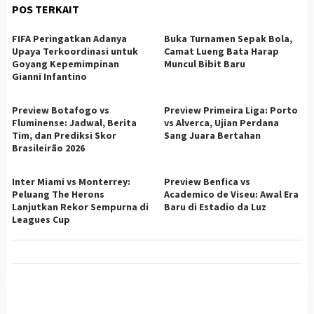
POS TERKAIT
FIFA Peringatkan Adanya
Buka Turnamen Sepak Bola,
Upaya Terkoordinasi untuk
Camat Lueng Bata Harap
Goyang Kepemimpinan
Muncul Bibit Baru
Gianni Infantino
Preview Botafogo vs
Preview Primeira Liga: Porto
Fluminense: Jadwal, Berita
vs Alverca, Ujian Perdana
Tim, dan Prediksi Skor
Sang Juara Bertahan
Brasileirão 2026
Inter Miami vs Monterrey:
Preview Benfica vs
Peluang The Herons
Academico de Viseu: Awal Era
Lanjutkan Rekor Sempurna di
Baru di Estadio da Luz
Leagues Cup