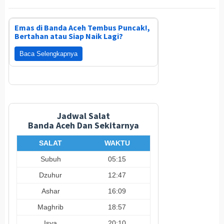
Emas di Banda Aceh Tembus Puncak!,
Bertahan atau Siap Naik Lagi?
Baca Selengkapnya
Jadwal Salat
Banda Aceh Dan Sekitarnya
SALAT
WAKTU
Subuh
05:15
Dzuhur
12:47
Ashar
16:09
Maghrib
18:57
Isya
20:10