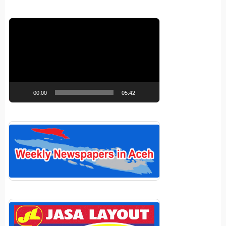
Pemutar
Video
00:00
05:42