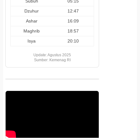
Subuh
05:15
Dzuhur
12:47
Ashar
16:09
Maghrib
18:57
Isya
20:10
Update: Agustus 2025
Sumber: Kemenag RI