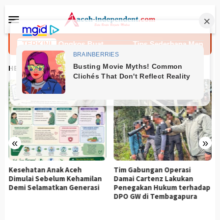
Loncat
Menu
ke
Mobile
konten
ayam Termasuk Ongkos Buat
TERKINI
Tips Sederhana Menjaga Kebe
HEADLINES
«
»
Kesehatan Anak Aceh
Tim Gabungan Operasi
Dimulai Sebelum Kehamilan
Damai Cartenz Lakukan
Demi Selamatkan Generasi
Penegakan Hukum terhadap
DPO GW di Tembagapura