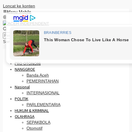
Loncat ke konten
Menu Mobile
Pencarian
Senin, 10 Agustus 2026
HOME
PRO OTONOMI
NANGGROE
Banda Aceh
PEMERINTAHAN
Nasional
INTERNASIONAL
POLITIK
PARLEMENTARIA
HUKUM & KRIMINAL
OLAHRAGA
SEPAKBOLA
Otomotif