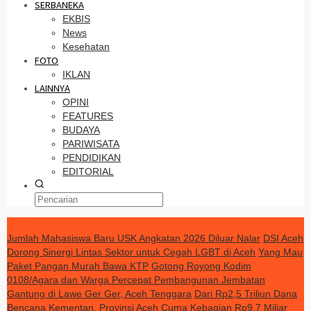
SERBANEKA
EKBIS
News
Kesehatan
FOTO
IKLAN
LAINNYA
OPINI
FEATURES
BUDAYA
PARIWISATA
PENDIDIKAN
EDITORIAL
TERKINI
Jumlah Mahasiswa Baru USK Angkatan 2026 Diluar Nalar
DSI Aceh
Dorong Sinergi Lintas Sektor untuk Cegah LGBT di Aceh
Yang Mau
Paket Pangan Murah Bawa KTP
Gotong Royong Kodim
0108/Agara dan Warga Percepat Pembangunan Jembatan
Gantung di Lawe Ger Ger, Aceh Tenggara
Dari Rp2,5 Triliun Dana
Bencana Kementan, Provinsi Aceh Cuma Kebagian Rp9,7 Miliar