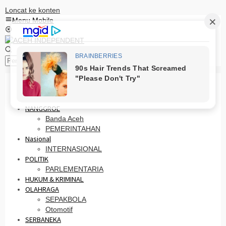
Loncat ke konten
Menu Mobile
Pencarian
HOME
PRO OTONOMI
NANGGROE
Banda Aceh
PEMERINTAHAN
Nasional
INTERNASIONAL
POLITIK
PARLEMENTARIA
HUKUM & KRIMINAL
OLAHRAGA
SEPAKBOLA
Otomotif
SERBANEKA