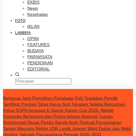
EKBIS
News
Kesehatan
FOTO
IKLAN
LAINNYA
OPINI
FEATURES
BUDAYA
PARIWISATA
PENDIDIKAN
EDITORIAL
TERKINI
Berharap Janji Pemulihan Pariwisata
Polri Tegaskan Pemilik
Sertifikat Prestasi Tetap Harus Ikuti Tahapan Seleksi Rekrutmen
Ketua IESPA Apresiasi E-Sports Kapolri Cup 2026: Wadah
Kompetisi Berjenjang dari Polres hingga Nasional
Tuanku
Muhammad Desak Pemko Banda Aceh Perkuat Pengamanan
Taman Meuraxa
Rektor USK Lantik Jajaran Wakil Dekan dan Wakil
Direktur Sekolah Pascasarjana Periode 2026–2031