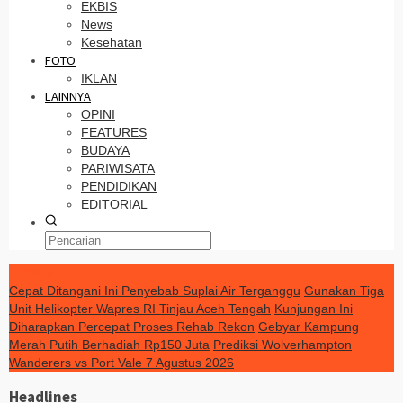
EKBIS
News
Kesehatan
FOTO
IKLAN
LAINNYA
OPINI
FEATURES
BUDAYA
PARIWISATA
PENDIDIKAN
EDITORIAL
TERKINI
Cepat Ditangani Ini Penyebab Suplai Air Terganggu
Gunakan Tiga
Unit Helikopter Wapres RI Tinjau Aceh Tengah
Kunjungan Ini
Diharapkan Percepat Proses Rehab Rekon
Gebyar Kampung
Merah Putih Berhadiah Rp150 Juta
Prediksi Wolverhampton
Wanderers vs Port Vale 7 Agustus 2026
Headlines