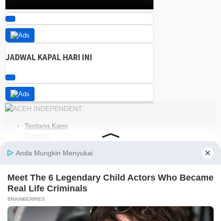
JADWAL KAPAL HARI INI
Tentang Kami
Redaksi
Kode Etik
Pedoman Media Siber
Disclaimer
Kebijakan Privasi
Jaringan Social
Facebook