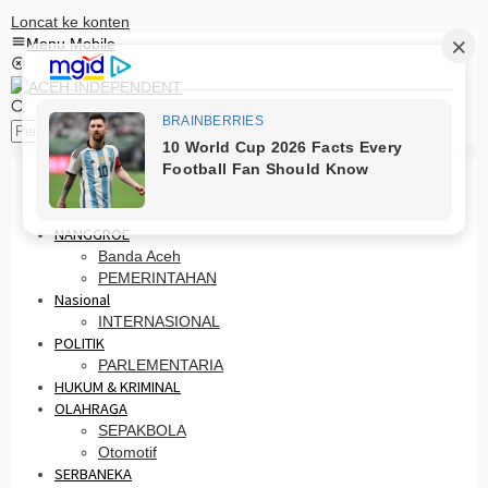
Loncat ke konten
Menu Mobile
Pencarian
HOME
PRO OTONOMI
NANGGROE
Banda Aceh
PEMERINTAHAN
Nasional
INTERNASIONAL
POLITIK
PARLEMENTARIA
HUKUM & KRIMINAL
OLAHRAGA
SEPAKBOLA
Otomotif
SERBANEKA