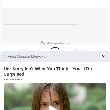
TENTANG KAMI
REDAKSI
KODE ETIK
PEDOMAN MEDIA SIBER
DISCLAIMER
KEBIJAKAN PRIVASI
JARINGAN SOCIAL
Facebook
Instagram
Youtube
RSS
@2021-2026 PT. GLOBAL BERKAH MULTIMEDIA