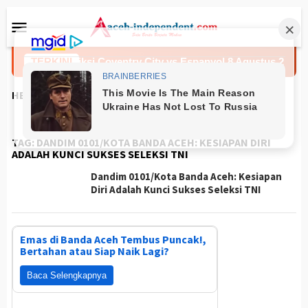
Loncat
Menu
ke
Mobile
konten
h
TERKINI
Prediksi Coventry City vs Espanyol 8 Agustus 2026
HEADLINES
TAG:
DANDIM 0101/KOTA BANDA ACEH: KESIAPAN DIRI
ADALAH KUNCI SUKSES SELEKSI TNI
Dandim 0101/Kota Banda Aceh: Kesiapan
Diri Adalah Kunci Sukses Seleksi TNI
Emas di Banda Aceh Tembus Puncak!,
Bertahan atau Siap Naik Lagi?
Baca Selengkapnya