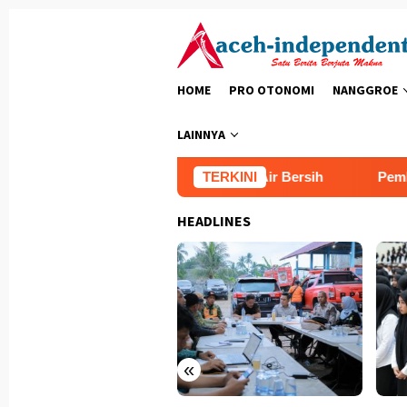
Loncat
ke
konten
HOME
PRO OTONOMI
NANGGROE
LAINNYA
Selatan Rampungkan Fasilitas Air Bersih
TERKINI
Pembangunan 
HEADLINES
«