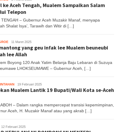
l ke Aceh Tengah, Mualem Sampaikan Salam
S
lui Telepon
TENGAH – Gubernur Aceh Muzakir Manaf, menyapa
h Shalat Isya’, Tarawih dan Witir di […]
GROE
Muhajir
11 Maret 2025
mantong yang geu infak lee Mualem beuneubi
S
ah lee Allah
em Boyong 120 Anak Yatim Belanja Baju Lebaran di Suzuya
seumawe LHOKSEUMAWE – Gubernur Aceh, […]
INTAHAN
Muhajir
19 Februari 2025
kan Mualem Lantik 19 Bupati/Wali Kota se-Aceh
S
BOH – Dalam rangka mempercepat transisi kepemimpinan,
nur Aceh, H. Muzakir Manaf atau yang akrab […]
uhajir
12 Februari 2025
S