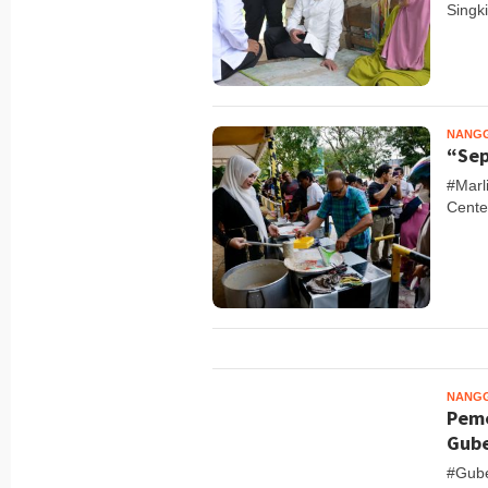
Singk
NANG
“Sep
#Marl
Cente
NANG
Peme
Gube
#Gube