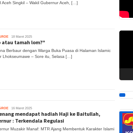
il Aceh Singkil – Wakil Gubernur Aceh, […]
Pemuta
GROE
Muhajir
18 Maret 2025
Video
 atau tamah lom?”
S
ina Berbaur dengan Warga Buka Puasa di Halaman Islamic
r Lhokseumawe – Sore itu, Selasa […]
GROE
Muhajir
16 Maret 2025
nang mendapat hadiah Haji ke Baitullah,
S
rnur : Terkendala Regulasi
rnur Muzakir Manaf: MTR Ajang Membentuk Karakter Islami