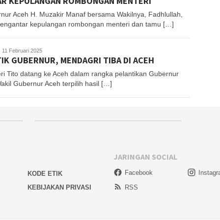
AR KEPULANGAN ROMBONGAN MENTERI
nur Aceh H. Muzakir Manaf bersama Wakilnya, Fadhlullah,
engantar kepulangan rombongan menteri dan tamu […]
uhajir
11 Februari 2025
IK GUBERNUR, MENDAGRI TIBA DI ACEH
S
ri Tito datang ke Aceh dalam rangka pelantikan Gubernur
kil Gubernur Aceh terpilih hasil […]
JARINGAN SOCIAL
Facebook
Instag
KODE ETIK
KEBIJAKAN PRIVASI
RSS