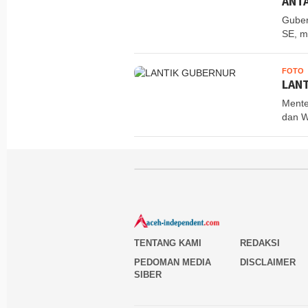
ANT
Guber
SE, m
FOTO
M
LANT
Mente
dan Wa
TENTANG KAMI
REDAKSI
PEDOMAN MEDIA
DISCLAIMER
SIBER