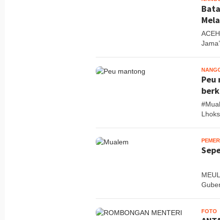
Bata
Mela
ACEH 
Jama’a
NANG
Peu 
berk
#Mual
Lhok
PEMER
Sepe
MEULA
Guber
FOTO
M