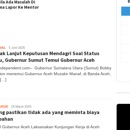
ila Ada Masalah Di
Satga
ma Lapor Ke Mentor
0107/A
Rampun
Bersih
NAL
Muhajir
5 Juni 2025
ak Lanjut Keputusan Mendagri Soal Status
S
u, Gubernur Sumut Temui Gubernur Aceh
ndependent.com– Gubernur Sumatera Utara (Sumut) Bobby
ion menemui Gubernur Aceh Muzakir Manaf, di Banda Aceh,
[…]
GROE
Muhajir
19 Maret 2025
ng pastikan tidak ada yang meminta biaya
S
bahan
l Gubernur Aceh Laksanakan Kunjungan Kerja di Aceh