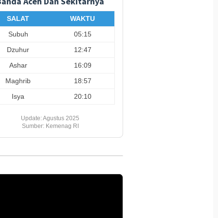
Banda Aceh Dan Sekitarnya
s TMMD ke-129 Kodim
Pembangunan MCK TMMD
Ini Lan
ceh Selatan
Ke-129 Kodim 0102/Pidie
Tangani
SALAT
WAKTU
gkan Fasilitas Air
Capai 65 Persen, Hadirkan
Sanitasi Layak bagi
Subuh
05:15
Masyarakat
Dzuhur
12:47
Ashar
16:09
Maghrib
18:57
Isya
20:10
Update: Agustus 2025
Sumber: Kemenag RI