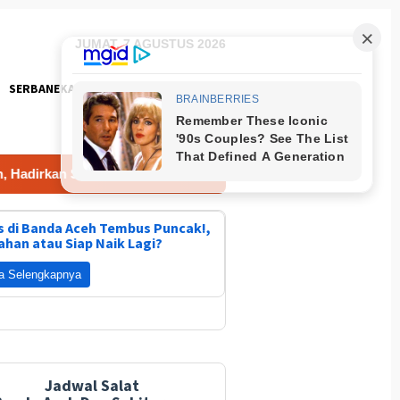
JUMAT, 7 AGUSTUS 2026
SERBANEKA
FOTO
 Sanitasi Layak bagi Masyarakat
Ini Langkah Aceh Bes
 di Banda Aceh Tembus Puncak!,
ahan atau Siap Naik Lagi?
a Selengkapnya
Jadwal Salat