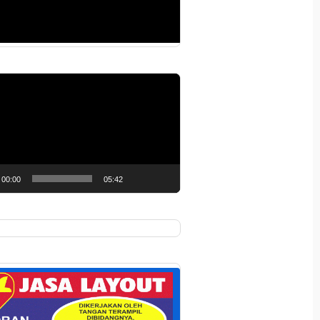
r
00:00
05:42