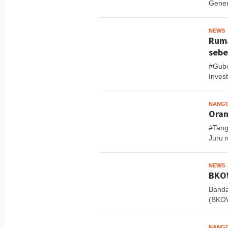
Gener
NEWS
M
Ruma
sebe
#Gube
Inves
NANG
Oran
#Tang
Juru 
NEWS
M
BKOW
Banda
(BKOW
NANG