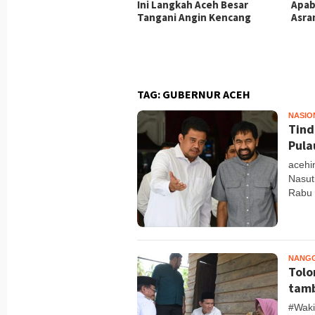
mbangunan MCK TMMD
Ini Langkah Aceh Besar
Apab
129 Kodim 0102/Pidie
Tangani Angin Kencang
Asra
ai 65 Persen, Hadirkan
itasi Layak bagi
syarakat
TAG:
GUBERNUR ACEH
NASIO
Tind
Pula
acehi
Nasut
Rabu 
NANG
Tolo
tam
#Waki