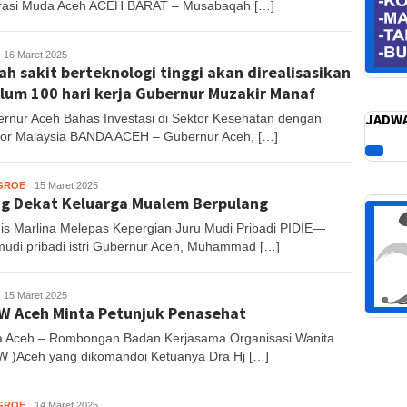
asi Muda Aceh ACEH BARAT – Musabaqah […]
uhajir
16 Maret 2025
h sakit berteknologi tinggi akan direalisasikan
S
lum 100 hari kerja Gubernur Muzakir Manaf
JADWA
rnur Aceh Bahas Investasi di Sektor Kesehatan dengan
tor Malaysia BANDA ACEH – Gubernur Aceh, […]
GROE
Muhajir
15 Maret 2025
g Dekat Keluarga Mualem Berpulang
S
is Marlina Melepas Kepergian Juru Mudi Pribadi PIDIE—
mudi pribadi istri Gubernur Aceh, Muhammad […]
uhajir
15 Maret 2025
 Aceh Minta Petunjuk Penasehat
S
 Aceh – Rombongan Badan Kerjasama Organisasi Wanita
 )Aceh yang dikomandoi Ketuanya Dra Hj […]
GROE
Muhajir
14 Maret 2025