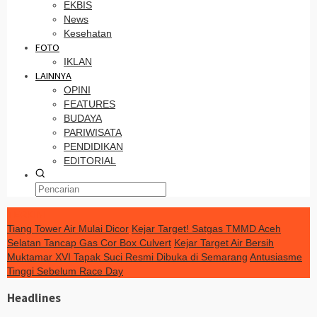
EKBIS
News
Kesehatan
FOTO
IKLAN
LAINNYA
OPINI
FEATURES
BUDAYA
PARIWISATA
PENDIDIKAN
EDITORIAL
TERKINI
Tiang Tower Air Mulai Dicor
Kejar Target! Satgas TMMD Aceh
Selatan Tancap Gas Cor Box Culvert
Kejar Target Air Bersih
Muktamar XVI Tapak Suci Resmi Dibuka di Semarang
Antusiasme
Tinggi Sebelum Race Day
Headlines