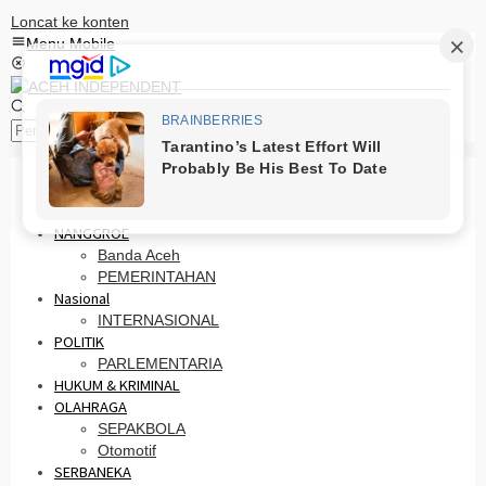
Loncat ke konten
Menu Mobile
Pencarian
HOME
PRO OTONOMI
NANGGROE
Banda Aceh
PEMERINTAHAN
Nasional
INTERNASIONAL
POLITIK
PARLEMENTARIA
HUKUM & KRIMINAL
OLAHRAGA
SEPAKBOLA
Otomotif
SERBANEKA